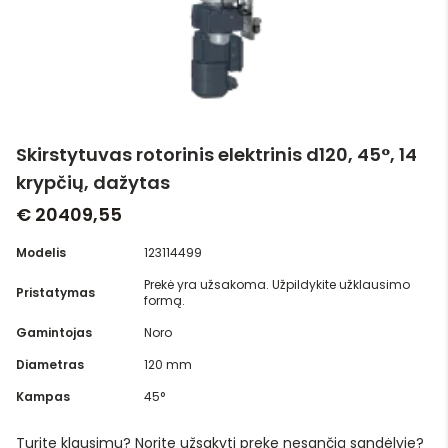
Skirstytuvas rotorinis elektrinis d120, 45°, 14
krypčių, dažytas
€ 20409,55
Modelis
123114499
Prekė yra užsakoma. Užpildykite užklausimo
Pristatymas
formą.
Gamintojas
Noro
Diametras
120 mm
Kampas
45°
Turite klausimų? Norite užsakyti prekę nesančią sandėlyje?