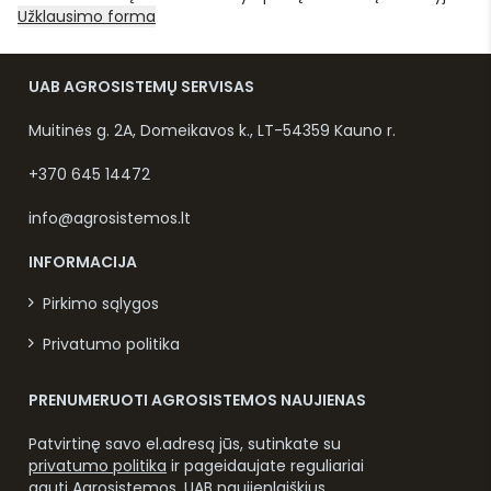
Užklausimo forma
UAB AGROSISTEMŲ SERVISAS
Muitinės g. 2A, Domeikavos k., LT-54359 Kauno r.
+370 645 14472
info@agrosistemos.lt
INFORMACIJA
Pirkimo sąlygos
Privatumo politika
PRENUMERUOTI AGROSISTEMOS NAUJIENAS
Patvirtinę savo el.adresą jūs, sutinkate su
privatumo politika
ir pageidaujate reguliariai
gauti Agrosistemos, UAB naujienlaiškius.