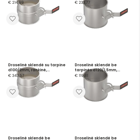
nerūdijančio plieno
€ 214,99
€ 233,77
Droselinė sklendė su tarpine
Droselinė sklendė be
d100/2mm, rankinė,
tarpinės d120/1,5mm,
nerūdijančio plieno
rankinė, dažyta
€ 343,57
€ 119,81
Droselinė sklendė be
Droselinė sklendė be