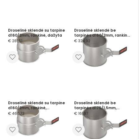
Droselinė sklendė su tarpine
Droselinė sklendė be
d160/2mm, rankinė, dažyta
tarpinės d160/2mm, rankinė,
nerūdijančio plieno
€ 281,51
€ 324,92
Droselinė sklendė su tarpine
Droselinė sklendė be
d160/2mm, rankinė,
tarpinės d175/1,5mm,
nerūdijančio plieno
rankinė, dažyta
€ 460,73
€ 161,97