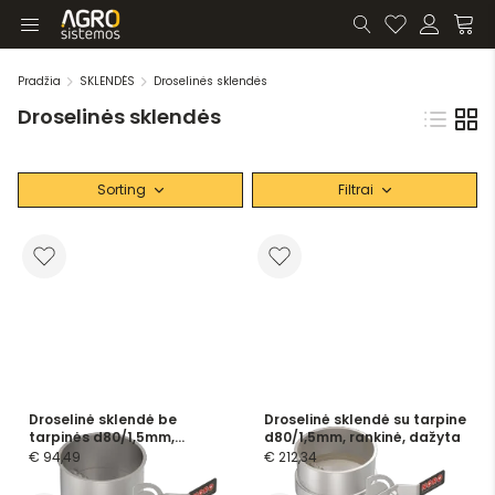
Pradžia
SKLENDĖS
Droselinės sklendės
Droselinės sklendės
Sorting
Filtrai
Droselinė sklendė be
Droselinė sklendė su tarpine
tarpinės d80/1,5mm,
d80/1,5mm, rankinė, dažyta
rankinė, dažyta
€ 94,49
€ 212,34