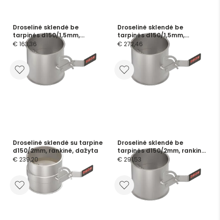
Droselinė sklendė be
Droselinė sklendė be
tarpinės d150/1,5mm,
tarpinės d150/1,5mm,
rankinė, cinkuota
rankinė, nerūdijančio plieno
€ 163,36
€ 272,46
Droselinė sklendė su tarpine
Droselinė sklendė be
d150/2mm, rankinė, dažyta
tarpinės d150/2mm, rankinė,
nerūdijančio plieno
€ 239,20
€ 291,53