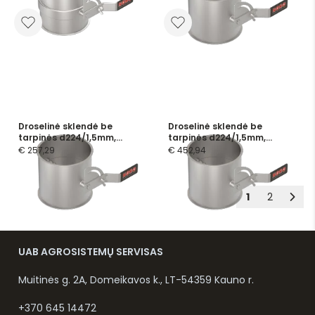
Droselinė sklendė be
Droselinė sklendė be
tarpinės d224/1,5mm,
tarpinės d224/1,5mm,
rankinė, cinkuota
rankinė, nerūdijančio plieno
€ 257,29
€ 452,94
1
2
UAB AGROSISTEMŲ SERVISAS
Muitinės g. 2A, Domeikavos k., LT-54359 Kauno r.
+370 645 14472