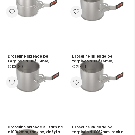
Droselinė sklendė be
Droselinė sklendė be
tarpinės d100/1,5mm,
tarpinės d100/1,5mm,
rankinė, cinkuota
rankinė, nerūdijančio plieno
€ 130,80
€ 218,61
Droselinė sklendė su tarpine
Droselinė sklendė be
d100/2mm, rankinė, dažyta
tarpinės d100/2mm, rankinė,