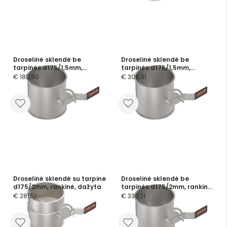
Droselinė sklendė be
Droselinė sklendė be
tarpinės d175/1,5mm,
tarpinės d175/1,5mm,
rankinė, cinkuota
rankinė, nerūdijančio plieno
€ 180,90
€ 308,91
Droselinė sklendė su tarpine
Droselinė sklendė be
d175/2mm, rankinė, dažyta
tarpinės d175/2mm, rankinė,
nerūdijančio plieno
€ 281,51
€ 330,21