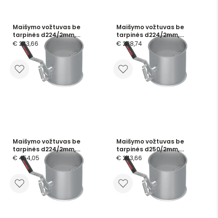
Maišymo vožtuvas be
Maišymo vožtuvas be
tarpinės d224/2mm,
tarpinės d224/2mm,
dažytas
cinkuotas
€ 243,66
€ 288,74
Maišymo vožtuvas be
Maišymo vožtuvas be
tarpinės d224/2mm,
tarpinės d250/2mm,
nerūdijančio plieno
dažytas
€ 454,05
€ 243,66