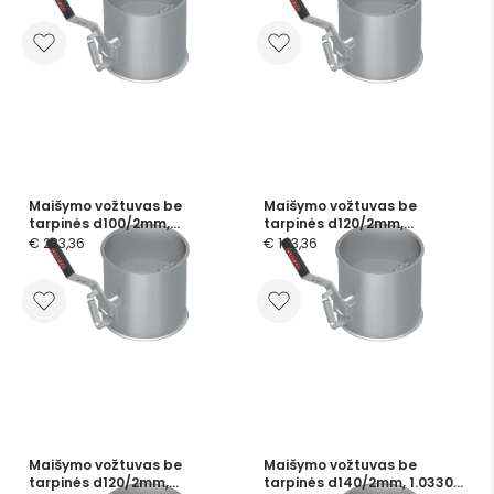
operated
Maišymo vožtuvas be
Maišymo vožtuvas be
tarpinės d100/2mm,
tarpinės d120/2mm,
nerūdijančio plieno
cinkuotas
€ 233,36
€ 163,36
Maišymo vožtuvas be
Maišymo vožtuvas be
tarpinės d120/2mm,
tarpinės d140/2mm, 1.0330,