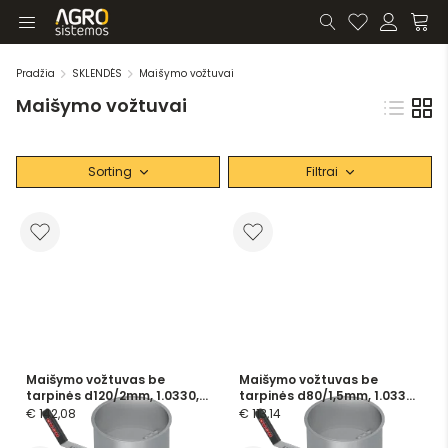
Pradžia
SKLENDĖS
Maišymo vožtuvai
Maišymo vožtuvai
Sorting
Filtrai
Maišymo vožtuvas be
Maišymo vožtuvas be
tarpinės d120/2mm, 1.0330,
tarpinės d80/1,5mm, 1.0330,
powder-coated manually
powder-coated manually
€ 142,08
€ 113,14
operated
operated