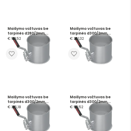
Maišymo vožtuvas be
Maišymo vožtuvas be
tarpinės d280/2mm,
tarpinės d300/2mm,
nerūdijančio plieno
dažytas
€ 511,52
€ 261,32
Maišymo vožtuvas be
Maišymo vožtuvas be
tarpinės d300/2mm,
tarpinės d300/2mm,
cinkuotas
nerūdijančio plieno
€ 315,18
€ 511,52