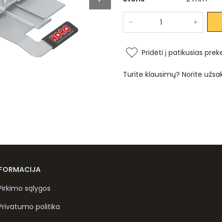
-
+
Pridėti į patikusias prek
Turite klausimų? Norite užsa
NFORMACIJA
Pirkimo sąlygos
Privatumo politika