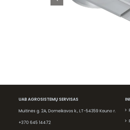
UAB AGROSISTEMŲ SERVISAS
I
Muitinės g. 2A, Domeikavos k., LT-54359 Kauno r.
+370 645 14472