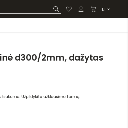
LT
kinė d300/2mm, dažytas
 užsakoma. Užpildykite užklausimo formą.