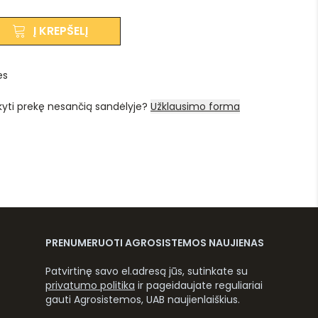
Į KREPŠELĮ
es
kyti prekę nesančią sandėlyje?
Užklausimo forma
PRENUMERUOTI AGROSISTEMOS NAUJIENAS
Patvirtinę savo el.adresą jūs, sutinkate su
privatumo politika
ir pageidaujate reguliariai
gauti Agrosistemos, UAB naujienlaiškius.