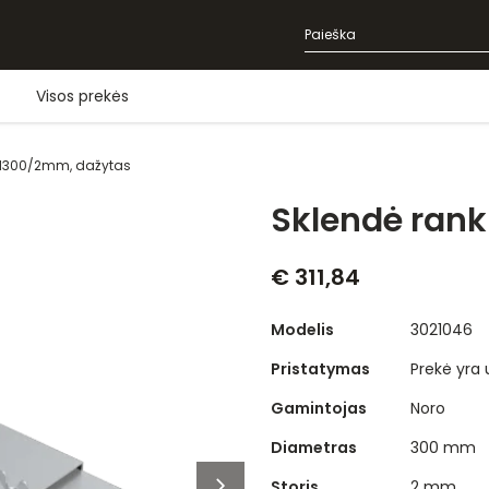
Visos prekės
 d300/2mm, dažytas
Sklendė ran
€ 311,84
Modelis
3021046
Pristatymas
Prekė yra
Gamintojas
Noro
Diametras
300 mm
Storis
2 mm