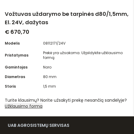
Vožtuvas uždarymo be tarpinės d80/1,5mm,
El. 24V, dažytas
€ 670,70
Modelis
08112171/24V
Prekė yra užsakoma. Užpildykite užklausimo
Pristatymas
formą.
Gamintojas
Noro
Diametras
80 mm
Storis
1,5 mm
Turite klausimų? Norite užsakyti prekę nesančią sandėlyje?
Užklausimo forma
UAB AGROSISTEMŲ SERVISAS