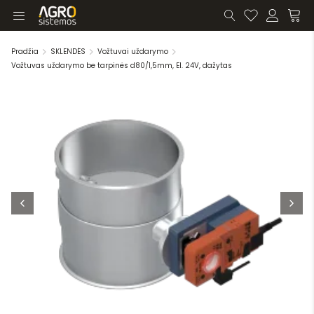
Pradžia
SKLENDĖS
Vožtuvai uždarymo
Vožtuvas uždarymo be tarpinės d80/1,5mm, El. 24V, dažytas