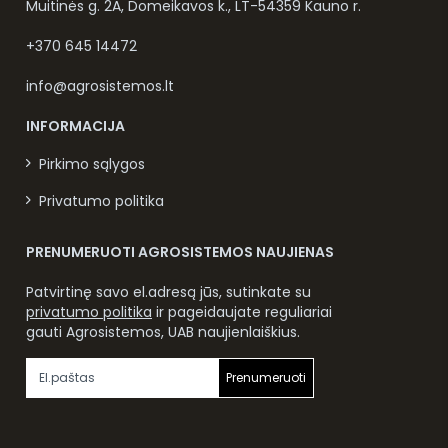
Muitinės g. 2A, Domeikavos k., LT-54359 Kauno r.
+370 645 14472
info@agrosistemos.lt
INFORMACIJA
Pirkimo sąlygos
Privatumo politika
PRENUMERUOTI AGROSISTEMOS NAUJIENAS
Patvirtinę savo el.adresą jūs, sutinkate su
privatumo politika
ir pageidaujate reguliariai
gauti Agrosistemos, UAB naujienlaiškius.
Prenumeruoti