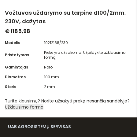
Vožtuvas uždarymo su tarpine d100/2mm,
230V, dažytas
€ 1185,98
Modelis
10212188/230
Prekė yra užsakoma. Užpildykite užklausimo
Pristatymas
formą.
Gamintojas
Noro
Diametras
100 mm
Storis
2 mm
Turite klausimų? Norite užsakyti prekę nesančią sandėlyje?
Užklausimo forma
UAB AGROSISTEMŲ SERVISAS