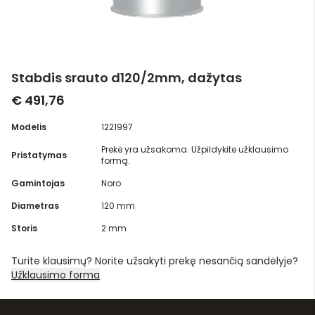
Stabdis srauto d120/2mm, dažytas
€ 491,76
Modelis
1221997
Prekė yra užsakoma. Užpildykite užklausimo
Pristatymas
formą.
Gamintojas
Noro
Diametras
120 mm
Storis
2 mm
Turite klausimų? Norite užsakyti prekę nesančią sandėlyje?
Užklausimo forma