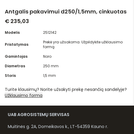
Antgalis pakavimui d250/1,5mm, cinkuotas
€ 235,03
Modelis
2512142
Prekė yra užsakoma. Užpildykite užklausimo
Pristatymas
formą.
Gamintojas
Noro
Diametras
250 mm
Storis
1,5 mm
Turite klausimų? Norite užsakyti prekę nesančią sandėlyje?
Užklausimo forma
UAB AGROSISTEMŲ SERVISAS
Muitinės g. 2A, Domeikavos k., LT-54359 Kauno r.