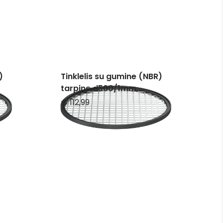
)
Tinklelis su gumine (NBR)
tarpine d560/1mm,
nerūdijančio plieno
€ 112,99