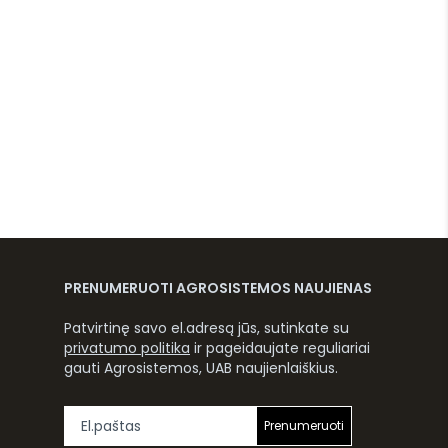
PRENUMERUOTI AGROSISTEMOS NAUJIENAS
Patvirtinę savo el.adresą jūs, sutinkate su
privatumo politika
ir pageidaujate reguliariai
gauti Agrosistemos, UAB naujienlaiškius.
Prenumeruoti