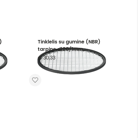
)
Tinklelis su gumine (NBR)
tarpine d120/1mm,
nerūdijančio plieno
€ 30,33