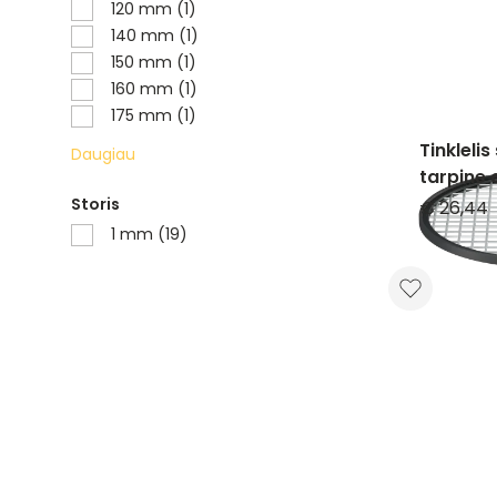
120 mm (1)
140 mm (1)
150 mm (1)
160 mm (1)
175 mm (1)
Tinkleli
Daugiau
tarpine
nerūdija
Storis
€ 26,44
1 mm (19)