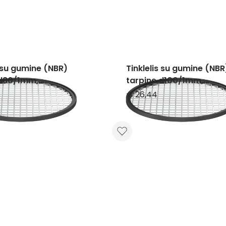
s su gumine (NBR)
Tinklelis su gumine (NBR
 d80/1mm,
tarpine d100/1mm,
nčio plieno
nerūdijančio plieno
€ 26,44