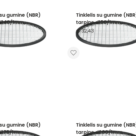
s su gumine (NBR)
Tinklelis su gumine (NBR
 d140/1mm,
tarpine d150/1mm,
nčio plieno
nerūdijančio plieno
€ 32,43
s su gumine (NBR)
Tinklelis su gumine (NBR
 d175/1mm,
tarpine d200/1mm,