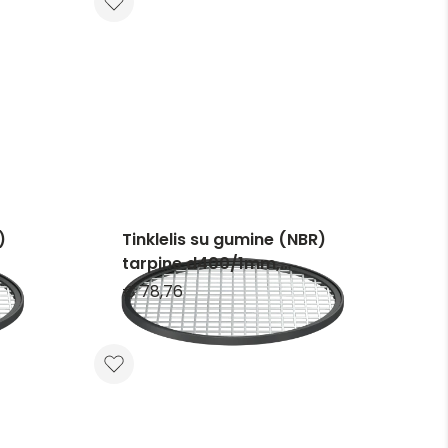
)
Tinklelis su gumine (NBR)
tarpine d400/1mm,
nerūdijančio plieno
€ 78,76