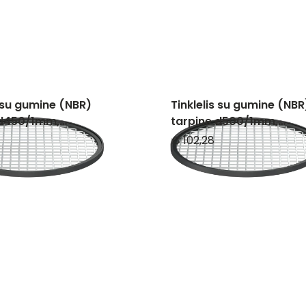
s su gumine (NBR)
Tinklelis su gumine (NBR
 d450/1mm,
tarpine d500/1mm,
nčio plieno
nerūdijančio plieno
€ 102,28