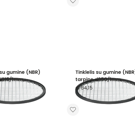
s su gumine (NBR)
Tinklelis su gumine (NBR
 d315/1mm,
tarpine d350/1mm,
nčio plieno
nerūdijančio plieno
€ 64,15