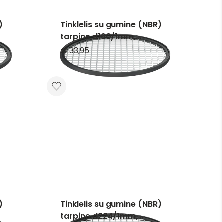
)
Tinklelis su gumine (NBR)
tarpine d160/1mm,
nerūdijančio plieno
€ 33,95
)
Tinklelis su gumine (NBR)
tarpine d224/1mm,