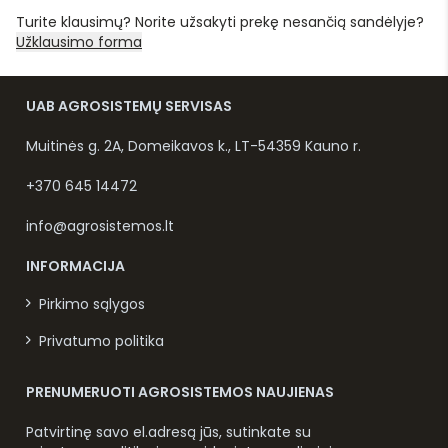
Turite klausimų? Norite užsakyti prekę nesančią sandėlyje?
Užklausimo forma
UAB AGROSISTEMŲ SERVISAS
Muitinės g. 2A, Domeikavos k., LT-54359 Kauno r.
+370 645 14472
info@agrosistemos.lt
INFORMACIJA
Pirkimo sąlygos
Privatumo politika
PRENUMERUOTI AGROSISTEMOS NAUJIENAS
Patvirtinę savo el.adresą jūs, sutinkate su