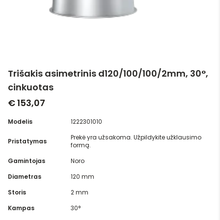
Trišakis asimetrinis d120/100/100/2mm, 30°,
cinkuotas
€ 153,07
Modelis
1222301010
Prekė yra užsakoma. Užpildykite užklausimo
Pristatymas
formą.
Gamintojas
Noro
Diametras
120 mm
Storis
2 mm
Kampas
30°