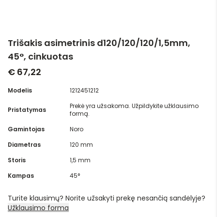
Trišakis asimetrinis d120/120/120/1,5mm,
45°, cinkuotas
€ 67,22
Modelis
1212451212
Prekė yra užsakoma. Užpildykite užklausimo
Pristatymas
formą.
Gamintojas
Noro
Diametras
120 mm
Storis
1,5 mm
Kampas
45°
Turite klausimų? Norite užsakyti prekę nesančią sandėlyje?
Užklausimo forma