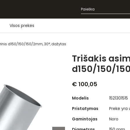
Visos prekės
trinis d150/150/150/2mm, 30°, dažytas
Trišakis asim
d150/150/15
€ 100,05
Modelis
1521301515
Pristatymas
Prekė yra
Gamintojas
Noro
Diametras
150 mm