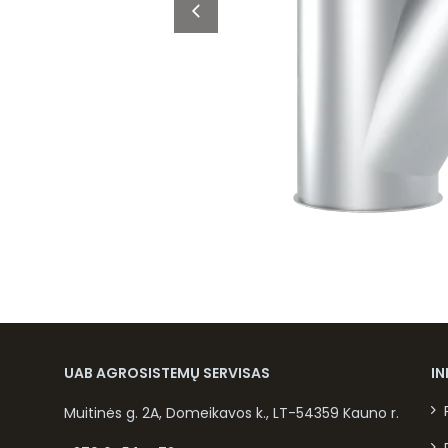
UAB AGROSISTEMŲ SERVISAS
I
Muitinės g. 2A, Domeikavos k., LT-54359 Kauno r.