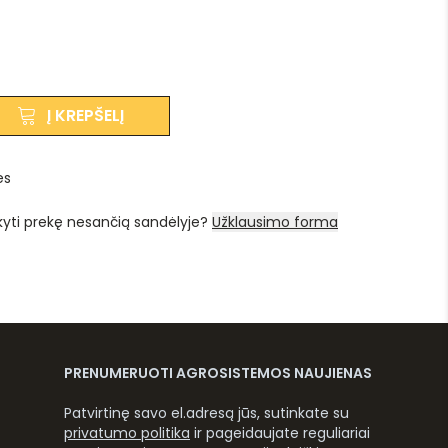
Į KREPŠELĮ
es
kyti prekę nesančią sandėlyje?
Užklausimo forma
PRENUMERUOTI AGROSISTEMOS NAUJIENAS
Patvirtinę savo el.adresą jūs, sutinkate su
privatumo politika
ir pageidaujate reguliariai