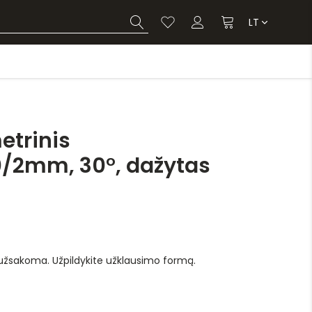
LT
etrinis
0/2mm, 30°, dažytas
 užsakoma. Užpildykite užklausimo formą.