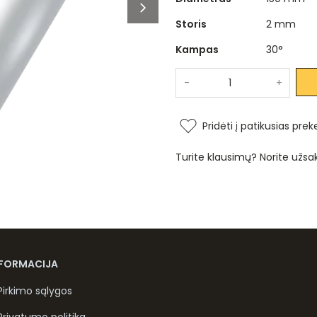
Storis
2 mm
Kampas
30°
-
+
Pridėti į patikusias prek
Turite klausimų? Norite užsa
NFORMACIJA
Pirkimo sąlygos