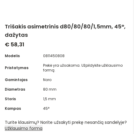
Trišakis asimetrinis d80/80/80/1,5mm, 45°,
dažytas
€ 58,31
Modelis
0811450808
Prekė yra užsakoma. Užpildykite užklausimo
Pristatymas
formą.
Gamintojas
Noro
Diametras
80 mm
Storis
1,5 mm
Kampas
45°
Turite klausimų? Norite užsakyti prekę nesančią sandėlyje?
Užklausimo forma