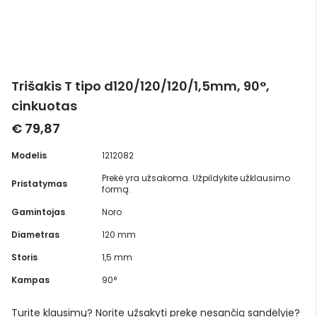
Trišakis T tipo d120/120/120/1,5mm, 90°,
cinkuotas
€ 79,87
Modelis
1212082
Prekė yra užsakoma. Užpildykite užklausimo
Pristatymas
formą.
Gamintojas
Noro
Diametras
120 mm
Storis
1,5 mm
Kampas
90°
Turite klausimų? Norite užsakyti prekę nesančią sandėlyje?