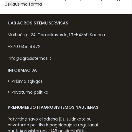
Užklausimo forma
UAB AGROSISTEMŲ SERVISAS
Muitinės g. 2A, Domeikavos k., LT-54359 Kauno r.
+370 645 14472
info@agrosistemos.lt
INFORMACIJA
Pirkimo sąlygos
Privatumo politika
PRENUMERUOTI AGROSISTEMOS NAUJIENAS
Patvirtinę savo el.adresą jūs, sutinkate su
privatumo politika
ir pageidaujate reguliariai
gauti Agrosistemos, UAB naujienlaiškius.