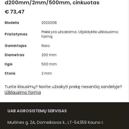
d200mm/2mm/500mm, cinkuotas
€ 73,47
Modelis
2022008
Prekė yra užsakoma. Užpildykite užklausimo
Pristatymas
formą.
Gamintojas
Noro
Diametras
200 mm
Ilgis
500 mm
Storis
2 mm
Turite klausimų? Norite užsakyti prekę nesančią sandėlyje?
Užklausimo forma
UAB AGROSISTEMŲ SERVISAS
Muitinės g. 2A, Domeikavos k., LT-54359 Kauno r.