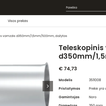
Visos prekės
nis vamzdis d350mm/1,5mm/500mm, dažytas
Teleskopinis
d350mm/1,5
€ 74,73
Modelis
3511008
Pristatymas
Prekė yra
Gamintojas
Noro
Diametras
350 mm