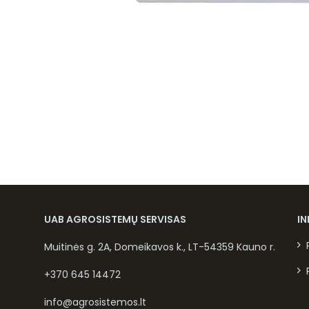
UAB AGROSISTEMŲ SERVISAS
I
Muitinės g. 2A, Domeikavos k., LT-54359 Kauno r.
+370 645 14472
info@agrosistemos.lt