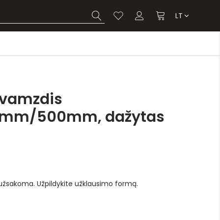
LT
 vamzdis
mm/500mm, dažytas
 užsakoma. Užpildykite užklausimo formą.