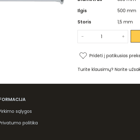
Ilgis
500 mm
Storis
1,5 mm
-
+
Pridėti į patikusias prek
Turite klausimų? Norite užsa
NFORMACIJA
Pirkimo sąlygos
Privatumo politika