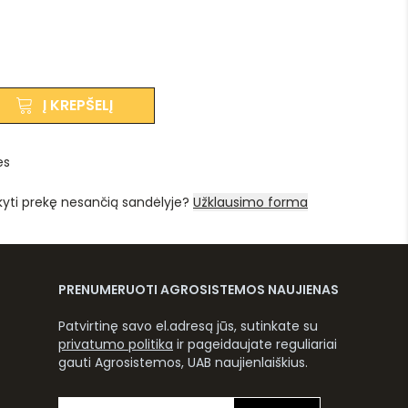
Į KREPŠELĮ
es
kyti prekę nesančią sandėlyje?
Užklausimo forma
PRENUMERUOTI AGROSISTEMOS NAUJIENAS
Patvirtinę savo el.adresą jūs, sutinkate su
privatumo politika
ir pageidaujate reguliariai
gauti Agrosistemos, UAB naujienlaiškius.