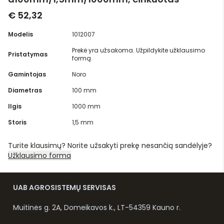
€ 52,32
Modelis
1012007
Prekė yra užsakoma. Užpildykite užklausimo
Pristatymas
formą.
Gamintojas
Noro
Diametras
100 mm
Ilgis
1000 mm
Storis
1,5 mm
Turite klausimų? Norite užsakyti prekę nesančią sandėlyje?
Užklausimo forma
UAB AGROSISTEMŲ SERVISAS
Muitinės g. 2A, Domeikavos k., LT-54359 Kauno r.