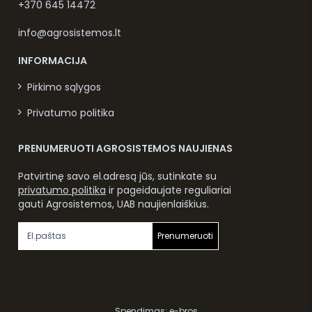
+370 645 14472
info@agrosistemos.lt
INFORMACIJA
Pirkimo sąlygos
Privatumo politika
PRENUMERUOTI AGROSISTEMOS NAUJIENAS
Patvirtinę savo el.adresą jūs, sutinkate su
privatumo politika
ir pageidaujate reguliariai
gauti Agrosistemos, UAB naujienlaiškius.
Prenumeruoti
Spendimas:
e-bros