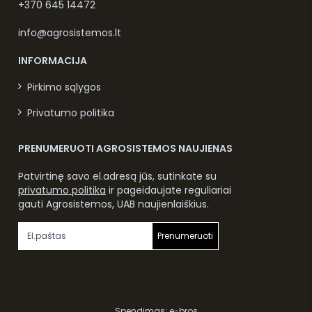
+370 645 14472
info@agrosistemos.lt
INFORMACIJA
Pirkimo sąlygos
Privatumo politika
PRENUMERUOTI AGROSISTEMOS NAUJIENAS
Patvirtinę savo el.adresą jūs, sutinkate su
privatumo politika
ir pageidaujate reguliariai
gauti Agrosistemos, UAB naujienlaiškius.
Prenumeruoti
Spendimas:
e-bros