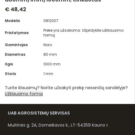
€ 48,42
Modelis
0812007
Prekė yra užsakoma. Užpildykite užklausimo
Pristatymas
formą.
Gamintojas
Noro
Diametras
80 mm
Ilgis
1000 mm
Storis
1 mm
Turite klausimų? Norite užsakyti prekę nesančią sandėlyje?
Užklausimo forma
UAB AGROSISTEMŲ SERVISAS
Muitinės g. 2A, Domeikavos k., LT-54359 Kauno r.