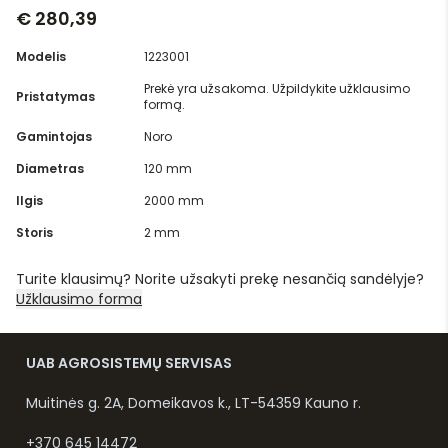
€ 280,39
Modelis
1223001
Prekė yra užsakoma. Užpildykite užklausimo
Pristatymas
formą.
Gamintojas
Noro
Diametras
120 mm
Ilgis
2000 mm
Storis
2 mm
Turite klausimų? Norite užsakyti prekę nesančią sandėlyje?
Užklausimo forma
UAB AGROSISTEMŲ SERVISAS
Muitinės g. 2A, Domeikavos k., LT-54359 Kauno r.
+370 645 14472