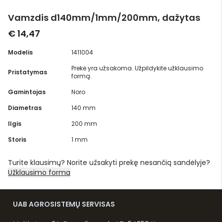
Vamzdis d140mm/1mm/200mm, dažytas
€ 14,47
Modelis
1411004
Prekė yra užsakoma. Užpildykite užklausimo
Pristatymas
formą.
Gamintojas
Noro
Diametras
140 mm
Ilgis
200 mm
Storis
1 mm
Turite klausimų? Norite užsakyti prekę nesančią sandėlyje?
Užklausimo forma
UAB AGROSISTEMŲ SERVISAS