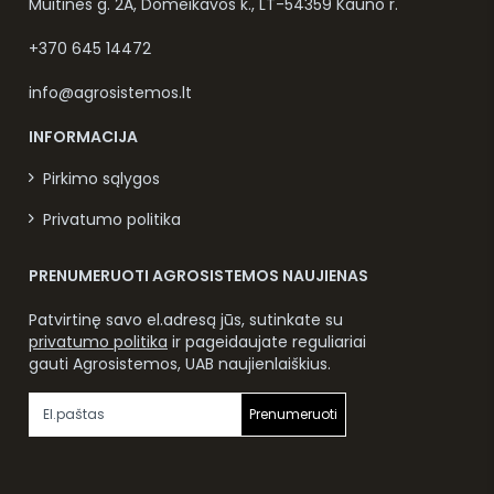
Muitinės g. 2A, Domeikavos k., LT-54359 Kauno r.
+370 645 14472
info@agrosistemos.lt
INFORMACIJA
Pirkimo sąlygos
Privatumo politika
PRENUMERUOTI AGROSISTEMOS NAUJIENAS
Patvirtinę savo el.adresą jūs, sutinkate su
privatumo politika
ir pageidaujate reguliariai
gauti Agrosistemos, UAB naujienlaiškius.
Prenumeruoti