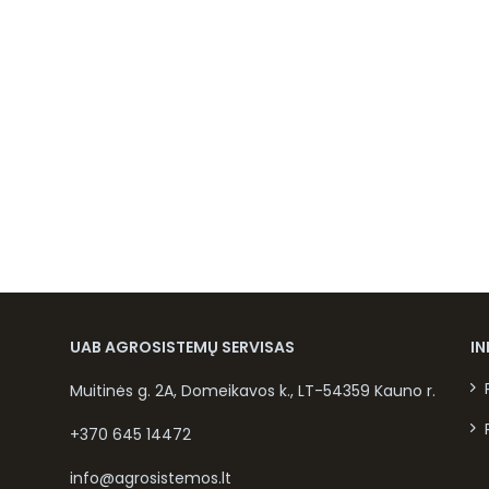
UAB AGROSISTEMŲ SERVISAS
I
Muitinės g. 2A, Domeikavos k., LT-54359 Kauno r.
+370 645 14472
info@agrosistemos.lt