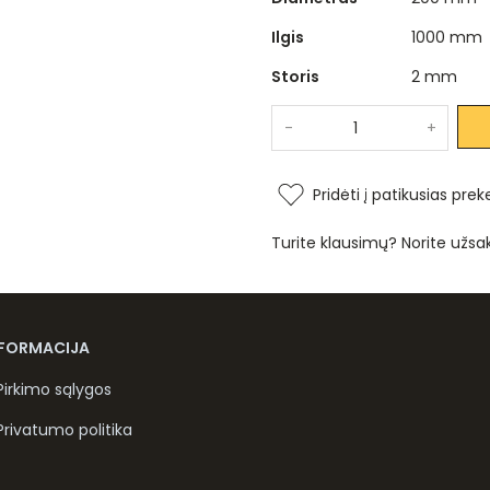
Ilgis
1000 mm
Storis
2 mm
-
+
Pridėti į patikusias prek
Turite klausimų? Norite užsa
NFORMACIJA
Pirkimo sąlygos
Privatumo politika