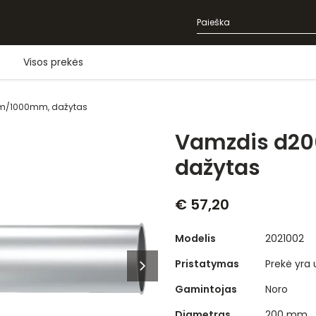
Visos prekės
/1000mm, dažytas
Vamzdis d
dažytas
€ 57,20
Modelis
2021002
Pristatymas
Prekė yra
Gamintojas
Noro
Diametras
200 mm