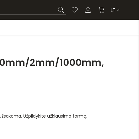
LT
200mm/2mm/1000mm,
 užsakoma. Užpildykite užklausimo formą.