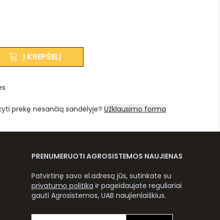
Į KREPŠELĮ
es
kyti prekę nesančią sandėlyje?
Užklausimo forma
PRENUMERUOTI AGROSISTEMOS NAUJIENAS
Patvirtinę savo el.adresą jūs, sutinkate su
privatumo politika
ir pageidaujate reguliariai
gauti Agrosistemos, UAB naujienlaiškius.