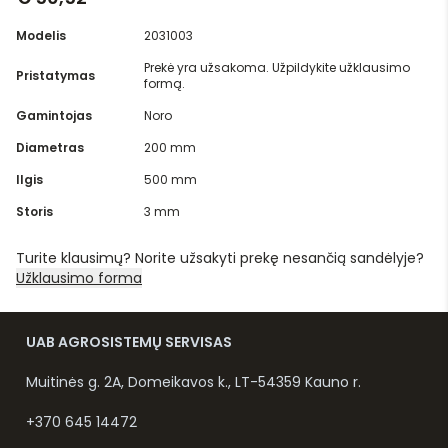
Modelis
2031003
Prekė yra užsakoma. Užpildykite užklausimo
Pristatymas
formą.
Gamintojas
Noro
Diametras
200 mm
Ilgis
500 mm
Storis
3 mm
Turite klausimų? Norite užsakyti prekę nesančią sandėlyje?
Užklausimo forma
UAB AGROSISTEMŲ SERVISAS
Muitinės g. 2A, Domeikavos k., LT-54359 Kauno r.
+370 645 14472