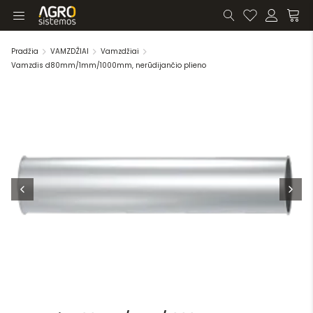
Pradžia
VAMZDŽIAI
Vamzdžiai
Vamzdis d80mm/1mm/1000mm, nerūdijančio plieno