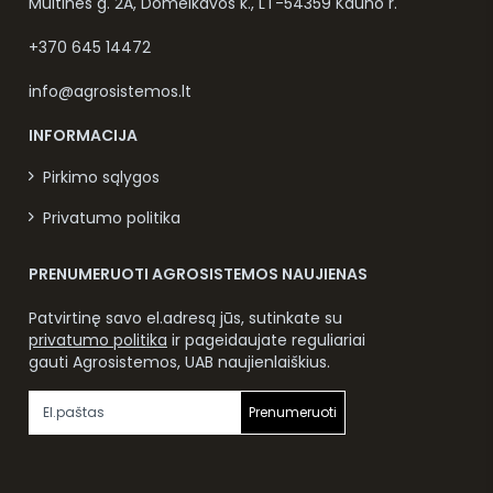
Muitinės g. 2A, Domeikavos k., LT-54359 Kauno r.
+370 645 14472
info@agrosistemos.lt
INFORMACIJA
Pirkimo sąlygos
Privatumo politika
PRENUMERUOTI AGROSISTEMOS NAUJIENAS
Patvirtinę savo el.adresą jūs, sutinkate su
privatumo politika
ir pageidaujate reguliariai
gauti Agrosistemos, UAB naujienlaiškius.
Prenumeruoti