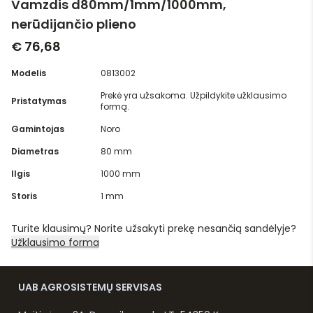
Vamzdis d80mm/1mm/1000mm,
nerūdijančio plieno
€ 76,68
Modelis
0813002
Prekė yra užsakoma. Užpildykite užklausimo
Pristatymas
formą.
Gamintojas
Noro
Diametras
80 mm
Ilgis
1000 mm
Storis
1 mm
Turite klausimų? Norite užsakyti prekę nesančią sandėlyje?
Užklausimo forma
UAB AGROSISTEMŲ SERVISAS