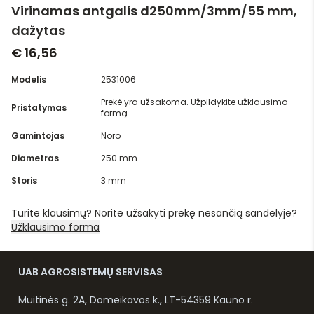
Virinamas antgalis d250mm/3mm/55 mm,
dažytas
€ 16,56
Modelis
2531006
Prekė yra užsakoma. Užpildykite užklausimo
Pristatymas
formą.
Gamintojas
Noro
Diametras
250 mm
Storis
3 mm
Turite klausimų? Norite užsakyti prekę nesančią sandėlyje?
Užklausimo forma
UAB AGROSISTEMŲ SERVISAS
Muitinės g. 2A, Domeikavos k., LT-54359 Kauno r.