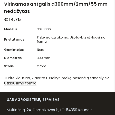
Virinamas antgalis d300mm/2mm/55 mm,
nedažytas
€ 14,75
Modelis
3020006
Prekė yra užsakoma. Užpildykite užklausimo
Pristatymas
formą.
Gamintojas
Noro
Diametras
300 mm
Storis
2 mm
Turite klausimų? Norite užsakyti prekę nesančią sandėlyje?
Užklausimo forma
UAB AGROSISTEMŲ SERVISAS
Muitinės g. 2A, Domeikavos k., LT-54359 Kauno r.