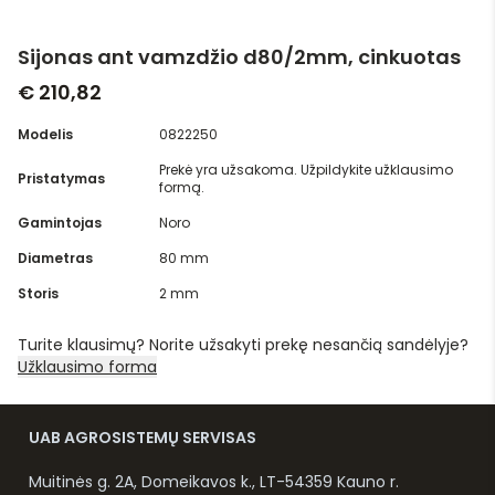
Sijonas ant vamzdžio d80/2mm, cinkuotas
€ 210,82
Modelis
0822250
Prekė yra užsakoma. Užpildykite užklausimo
Pristatymas
formą.
Gamintojas
Noro
Diametras
80 mm
Storis
2 mm
Turite klausimų? Norite užsakyti prekę nesančią sandėlyje?
Užklausimo forma
UAB AGROSISTEMŲ SERVISAS
Muitinės g. 2A, Domeikavos k., LT-54359 Kauno r.