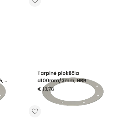
Tarpinė plokščia
ė,
d100mm/3mm, NBR
€ 13,78