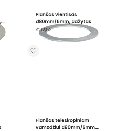
Flanšas vientisas
,
d80mm/6mm, dažytas
€ 12,52
Flanšas teleskopiniam
s
vamzdžiui d80mm/6mm,