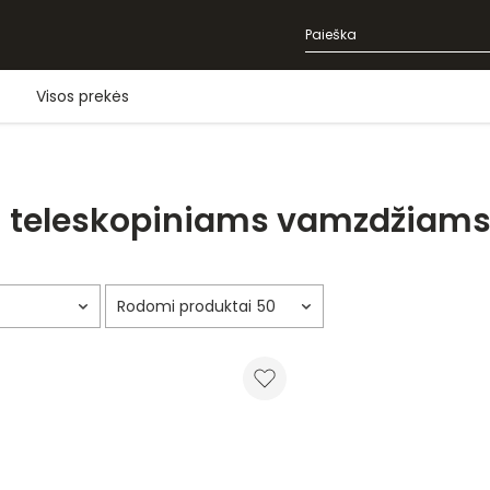
Visos prekės
i teleskopiniams vamzdžiam
50