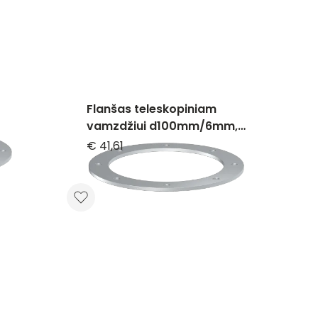
Flanšas teleskopiniam
vamzdžiui d100mm/6mm,
dažytas
€ 41,61