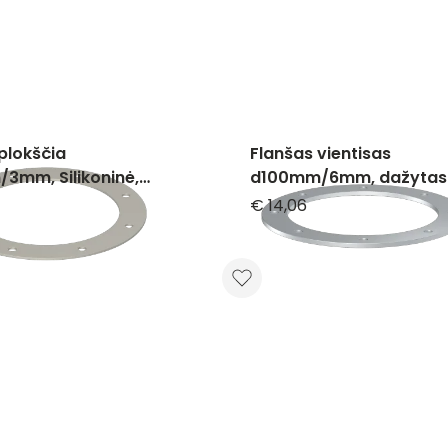
plokščia
Flanšas vientisas
3mm, Silikoninė,
d100mm/6mm, dažytas
€ 14,06