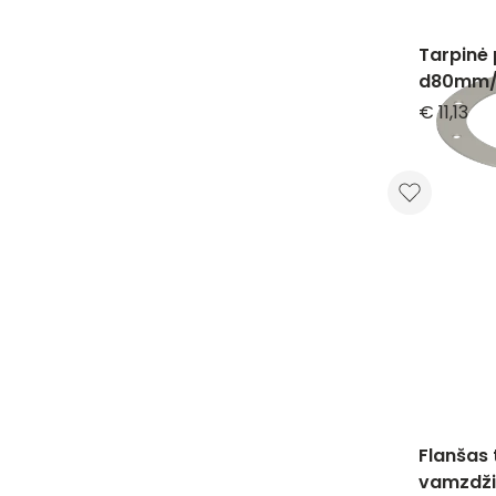
Tarpinė 
d80mm/
€ 11,13
Flanšas 
vamzdž