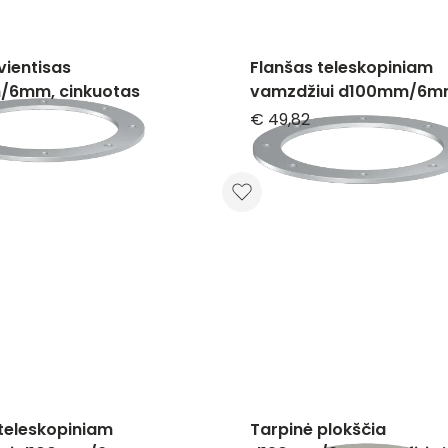
vientisas
Flanšas teleskopiniam
6mm, cinkuotas
vamzdžiui d100mm/6m
cinkuotas
€ 49,82
teleskopiniam
Tarpinė plokščia