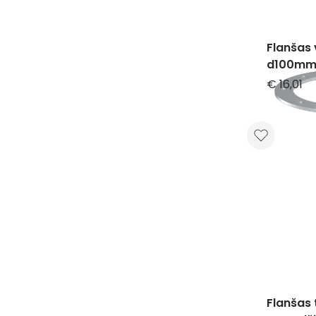
Flanšas 
d100mm/
€ 16,01
Flanšas 