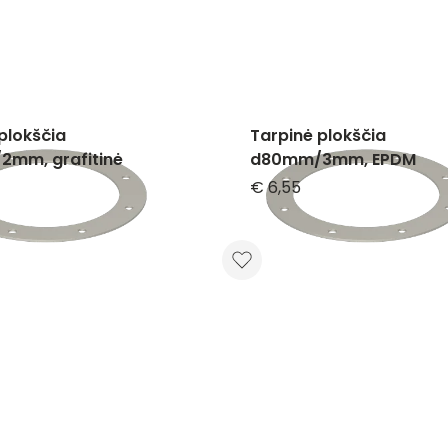
plokščia
Tarpinė plokščia
mm, grafitinė
d80mm/3mm, EPDM
€ 6,55