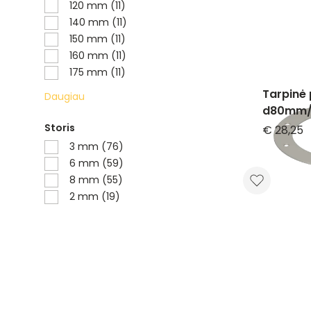
120 mm (11)
140 mm (11)
150 mm (11)
160 mm (11)
175 mm (11)
Tarpinė 
Daugiau
d80mm/2
Storis
€ 28,25
3 mm (76)
6 mm (59)
8 mm (55)
2 mm (19)