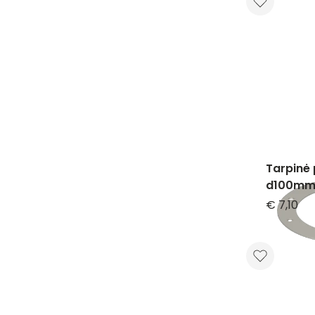
Tarpinė 
d100mm
€ 7,10