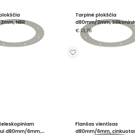
plokščia
Tarpinė plokščia
3mm, NBR
d80mm/3mm, Silikoninė
skaidri
€ 13,78
teleskopiniam
Flanšas vientisas
iui d80mm/6mm,
d80mm/6mm, cinkuota