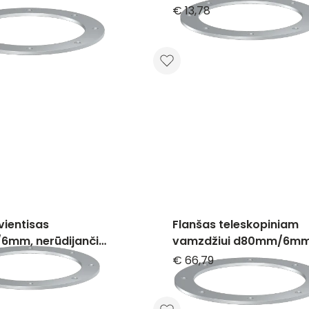
€ 13,78
vientisas
Flanšas teleskopiniam
mm, nerūdijančio
vamzdžiui d80mm/6mm
nerūdijančio plieno
€ 66,79