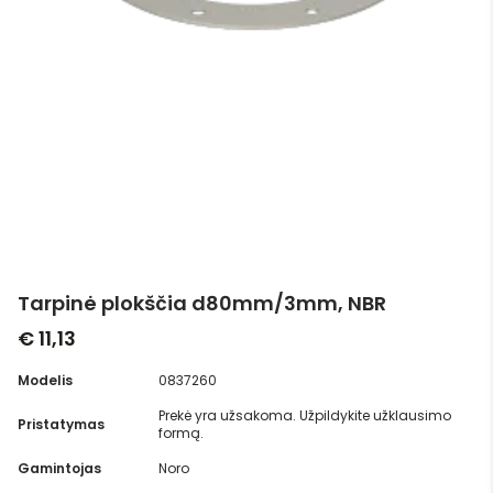
Tarpinė plokščia d80mm/3mm, NBR
€ 11,13
Modelis
0837260
Prekė yra užsakoma. Užpildykite užklausimo
Pristatymas
formą.
Gamintojas
Noro