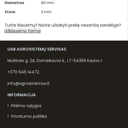
Diametras
80 mm
Storis
3 mm
Turite klausimų? Norite užsakyti prekę nesančią sandėlyje?
Užklausimo forma
UAB AGROSISTEMŲ SERVISAS
Muitinės g. 2A, Domeikavos k., LT-54359 Kauno r.
+370 645 14472
info@agrosistemos.lt
INFORMACIJA
Pirkimo sąlygos
Privatumo politika