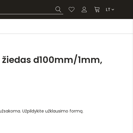
LT
 žiedas d100mm/1mm,
 užsakoma. Užpildykite užklausimo formą.