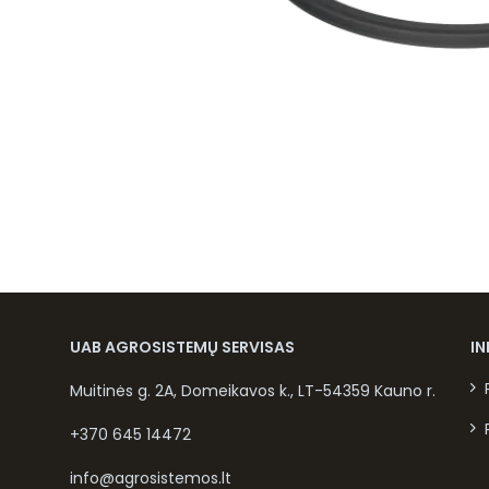
UAB AGROSISTEMŲ SERVISAS
I
Muitinės g. 2A, Domeikavos k., LT-54359 Kauno r.
+370 645 14472
info@agrosistemos.lt