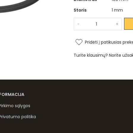
Storis
1 mm
-
+
Pridėti į patikusias prek
Turite klausimų? Norite užsa
NFORMACIJA
Pirkimo sąlygos
Privatumo politika