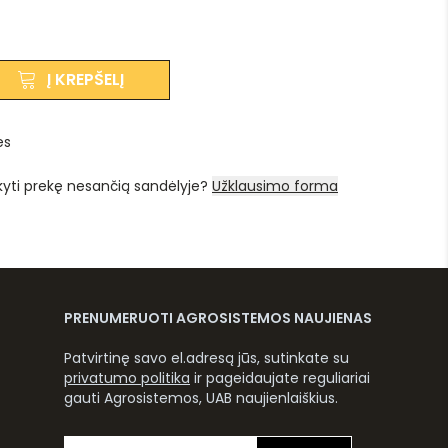
Į KREPŠELĮ
es
kyti prekę nesančią sandėlyje?
Užklausimo forma
PRENUMERUOTI AGROSISTEMOS NAUJIENAS
Patvirtinę savo el.adresą jūs, sutinkate su
privatumo politika
ir pageidaujate reguliariai
gauti Agrosistemos, UAB naujienlaiškius.