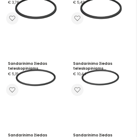
skaidrus
€ 3,76
€ 5,43
Sandarinimo žiedas
Sandarinimo žiedas
teleskopiniams
teleskopiniams
vamzdžiams d200mm, NBR
vamzdžiams d200mm,
€ 5,15
€ 10,44
Silikoninis
Sandarinimo žiedas
Sandarinimo žiedas