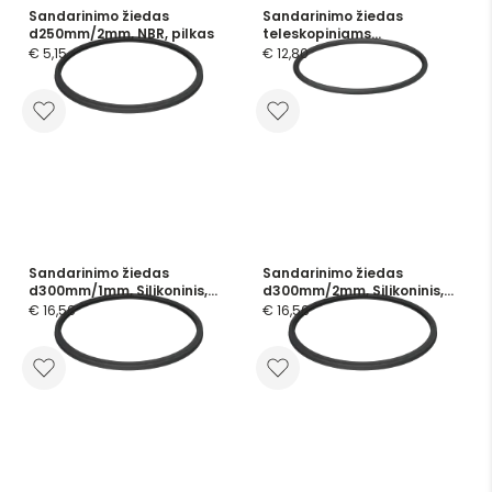
Sandarinimo žiedas
Sandarinimo žiedas
d250mm/2mm, NBR, pilkas
teleskopiniams
vamzdžiams d300mm,
€ 5,15
€ 12,80
Silikoninis
Sandarinimo žiedas
Sandarinimo žiedas
d300mm/1mm, Silikoninis,
d300mm/2mm, Silikoninis,
mėlynas
mėlynas
€ 16,56
€ 16,56