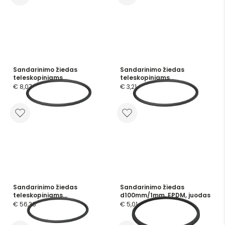
Sandarinimo žiedas
Sandarinimo žiedas
teleskopiniams
teleskopiniams
vamzdžiams d100mm, EPDM
vamzdžiams d100mm, NBR
€ 8,07
€ 3,21
Sandarinimo žiedas
Sandarinimo žiedas
teleskopiniams
d100mm/1mm, EPDM, juodas
vamzdžiams d100mm, FKM
€ 56,36
€ 5,01