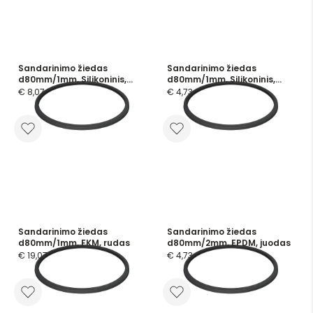
Sandarinimo žiedas
Sandarinimo žiedas
d80mm/1mm, Silikoninis,
d80mm/1mm, Silikoninis,
mėlynas
skaidrus
€ 8,07
€ 4,73
Sandarinimo žiedas
Sandarinimo žiedas
d80mm/1mm, FKM, rudas
d80mm/2mm, EPDM, juodas
€ 19,07
€ 4,73