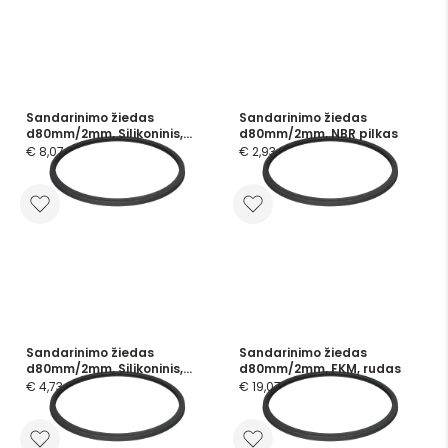
Sandarinimo žiedas
Sandarinimo žiedas
d80mm/2mm, Silikoninis,
d80mm/2mm, NBR pilkas
mėlynas
€ 8,07
€ 2,93
Sandarinimo žiedas
Sandarinimo žiedas
d80mm/2mm, Silikoninis,
d80mm/2mm, FKM, rudas
skaidrus
€ 4,73
€ 19,07