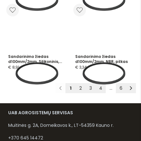
Sandarinimo žiedas
Sandarinimo žiedas
d100mm/2mm, Silikoninis,
d100mm/2mm, NBR, pilkas
mėlynas
€ 8,91
€ 3,34
1
2
3
4
...
6
UAB AGROSISTEMŲ SERVISAS
Muitinės g. 2A, Domeikavos k., LT-54359 Kauno r.
+370 645 14472