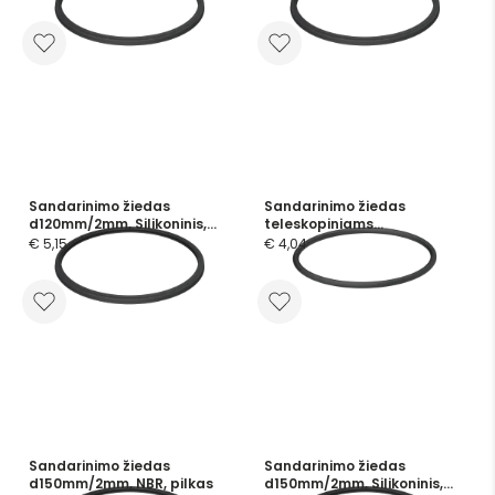
Sandarinimo žiedas
Sandarinimo žiedas
d120mm/2mm, Silikoninis,
teleskopiniams
skaidrus
vamzdžiams d150mm, NBR
€ 5,15
€ 4,04
Sandarinimo žiedas
Sandarinimo žiedas
d150mm/2mm, NBR, pilkas
d150mm/2mm, Silikoninis,