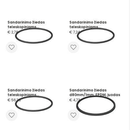
Sandarinimo žiedas
Sandarinimo žiedas
teleskopiniams
teleskopiniams
vamzdžiams d80mm, NBR
vamzdžiams d80mm,
€ 2,78
€ 7,24
Silikoninis
Sandarinimo žiedas
Sandarinimo žiedas
teleskopiniams
d80mm/1mm, EPDM, juodas
vamzdžiams d80mm, FKM
€ 56,36
€ 4,73