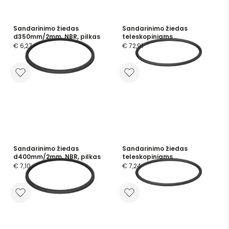
Sandarinimo žiedas
Sandarinimo žiedas
d350mm/2mm, NBR, pilkas
teleskopiniams
vamzdžiams d400mm, SIL
€ 6,27
€ 72,91
16mm
Sandarinimo žiedas
Sandarinimo žiedas
d400mm/2mm, NBR, pilkas
teleskopiniams
vamzdžiams d80mm, EPDM
€ 7,10
€ 7,24