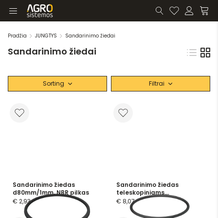
Pradžia
JUNGTYS
Sandarinimo žiedai
Sandarinimo žiedai
Sorting
Filtrai
Sandarinimo žiedas
Sandarinimo žiedas
d80mm/1mm, NBR pilkas
teleskopiniams
vamzdžiams d100mm,
€ 2,93
€ 8,07
Silikoninis