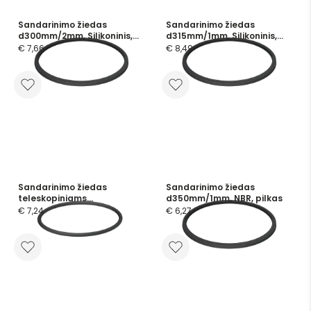
Sandarinimo žiedas
Sandarinimo žiedas
d300mm/2mm, Silikoninis,
d315mm/1mm, Silikoninis,
skaidrus
skaidrus
€ 7,66
€ 8,49
Sandarinimo žiedas
Sandarinimo žiedas
teleskopiniams
d350mm/1mm, NBR, pilkas
vamzdžiams d350mm, NBR
€ 7,24
€ 6,27