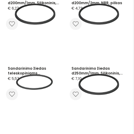
d200mm/1mm, Silikoninis,
d200mm/2mm, NBR, pilkas
skaidrus
€ 6,27
€ 4,73
Sandarinimo žiedas
Sandarinimo žiedas
teleskopiniams
d250mm/1mm, Silikoninis,
vamzdžiams d250mm, NBR
skaidrus
€ 5,57
€ 7,10