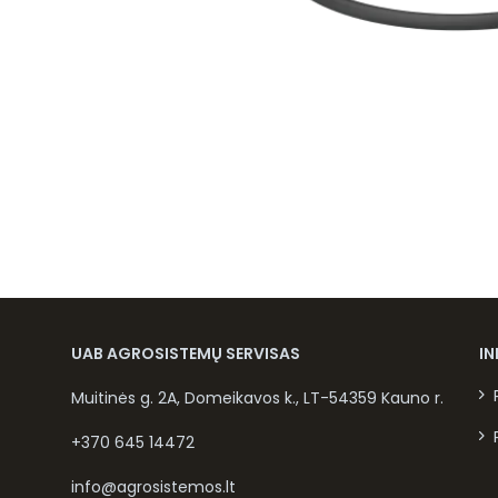
UAB AGROSISTEMŲ SERVISAS
I
Muitinės g. 2A, Domeikavos k., LT-54359 Kauno r.
+370 645 14472
info@agrosistemos.lt