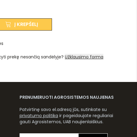
Į KREPŠELĮ
es
kyti prekę nesančią sandėlyje?
Užklausimo forma
PRENUMERUOTI AGROSISTEMOS NAUJIENAS
Patvirtinę savo el.adresą jūs, sutinkate su
privatumo politika
ir pageidaujate reguliariai
gauti Agrosistemos, UAB naujienlaiškius.