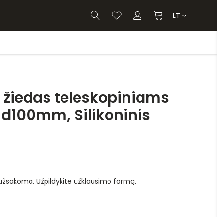
LT
žiedas teleskopiniams
d100mm, Silikoninis
 užsakoma. Užpildykite užklausimo formą.