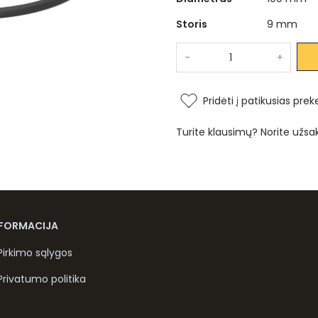
Storis
9 mm
-
+
Pridėti į patikusias prek
Turite klausimų? Norite užsa
NFORMACIJA
Pirkimo sąlygos
Privatumo politika