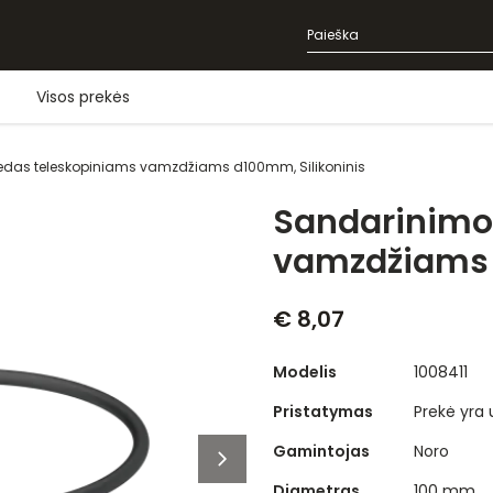
Visos prekės
edas teleskopiniams vamzdžiams d100mm, Silikoninis
Sandarinimo 
vamzdžiams 
€ 8,07
Modelis
1008411
Pristatymas
Prekė yra
Gamintojas
Noro
Diametras
100 mm