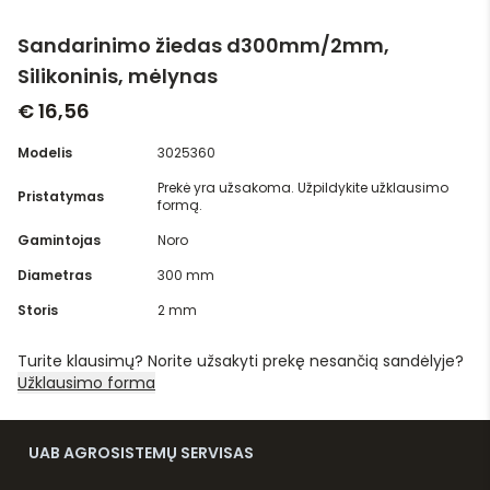
Sandarinimo žiedas d300mm/2mm,
Silikoninis, mėlynas
€ 16,56
Modelis
3025360
Prekė yra užsakoma. Užpildykite užklausimo
Pristatymas
formą.
Gamintojas
Noro
Diametras
300 mm
Storis
2 mm
Turite klausimų? Norite užsakyti prekę nesančią sandėlyje?
Užklausimo forma
UAB AGROSISTEMŲ SERVISAS