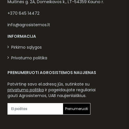
Muitinės g. 2A, Domeikavos k., LT-54359 Kauno r.
+370 645 14472
info@agrosistemos.lt
INFORMACIJA
Pirkimo sąlygos
Privatumo politika
PRENUMERUOTI AGROSISTEMOS NAUJIENAS
Patvirtinę savo el.adresą jūs, sutinkate su
privatumo politika
ir pageidaujate reguliariai
gauti Agrosistemos, UAB naujienlaiškius.
Prenumeruoti