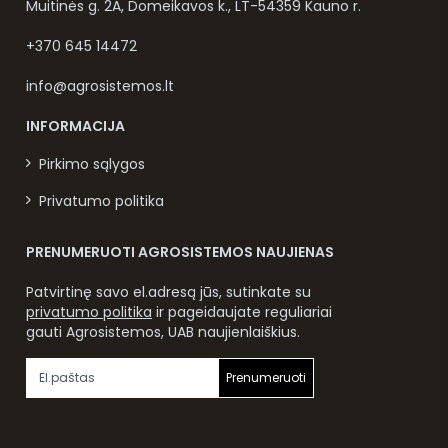
Muitinės g. 2A, Domeikavos k., LT-54359 Kauno r.
+370 645 14472
info@agrosistemos.lt
INFORMACIJA
Pirkimo sąlygos
Privatumo politika
PRENUMERUOTI AGROSISTEMOS NAUJIENAS
Patvirtinę savo el.adresą jūs, sutinkate su
privatumo politika
ir pageidaujate reguliariai
gauti Agrosistemos, UAB naujienlaiškius.
Prenumeruoti