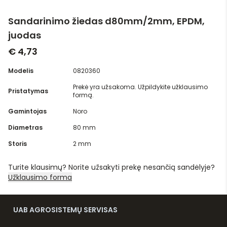
Sandarinimo žiedas d80mm/2mm, EPDM,
juodas
€ 4,73
Modelis
0820360
Prekė yra užsakoma. Užpildykite užklausimo
Pristatymas
formą.
Gamintojas
Noro
Diametras
80 mm
Storis
2 mm
Turite klausimų? Norite užsakyti prekę nesančią sandėlyje?
Užklausimo forma
UAB AGROSISTEMŲ SERVISAS