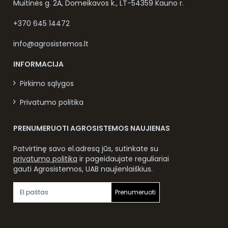
Muitinės g. 2A, Domeikavos k., LT-54359 Kauno r.
+370 645 14472
info@agrosistemos.lt
INFORMACIJA
Pirkimo sąlygos
Privatumo politika
PRENUMERUOTI AGROSISTEMOS NAUJIENAS
Patvirtinę savo el.adresą jūs, sutinkate su
privatumo politika
ir pageidaujate reguliariai
gauti Agrosistemos, UAB naujienlaiškius.
Prenumeruoti