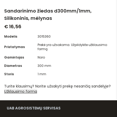
Sandarinimo žiedas d300mm/1mm,
Silikoninis, mėlynas
€ 16,56
Modelis
3015360
Prekė yra užsakoma. Užpildykite užklausimo
Pristatymas
formą.
Gamintojas
Noro
Diametras
300 mm
Storis
1 mm
Turite klausimų? Norite užsakyti prekę nesančią sandėlyje?
Užklausimo forma
UAB AGROSISTEMŲ SERVISAS