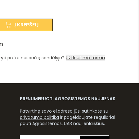
Į KREPŠELĮ
es
kyti prekę nesančią sandėlyje?
Užklausimo forma
PRENUMERUOTI AGROSISTEMOS NAUJIENAS
Patvirtinę savo el.adresą jūs, sutinkate su
privatumo politika
ir pageidaujate reguliariai
gauti Agrosistemos, UAB naujienlaiškius.