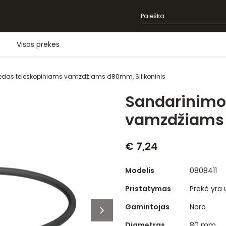
Visos prekės
edas teleskopiniams vamzdžiams d80mm, Silikoninis
Sandarinimo 
vamzdžiams 
€ 7,24
Modelis
0808411
Pristatymas
Prekė yra
Gamintojas
Noro
Diametras
80 mm