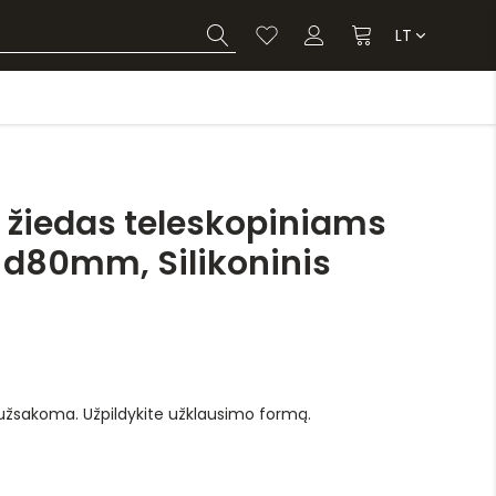
LT
žiedas teleskopiniams
d80mm, Silikoninis
 užsakoma. Užpildykite užklausimo formą.