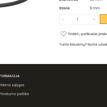
Storis
9 mm
-
+
Pridėti į patikusias prek
Turite klausimų? Norite užsa
NFORMACIJA
Pirkimo sąlygos
Privatumo politika