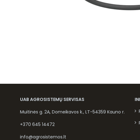
UAB AGROSISTEMŲ SERVISAS
I
Muitinės g. 2A, Domeikavos k., LT-54359 Kauno r.
+370 645 14472
info@agrosistemos.lt