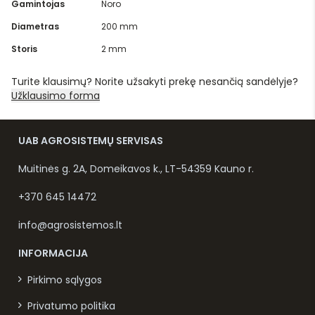
Gamintojas
Noro
Diametras
200 mm
Storis
2 mm
Turite klausimų? Norite užsakyti prekę nesančią sandėlyje?
Užklausimo forma
UAB AGROSISTEMŲ SERVISAS
Muitinės g. 2A, Domeikavos k., LT-54359 Kauno r.
+370 645 14472
info@agrosistemos.lt
INFORMACIJA
Pirkimo sąlygos
Privatumo politika