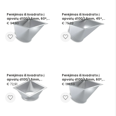
Perėjimas iš kvadrato į
Perėjimas iš kvadrato į
apvalų d100/1,5mm, 60°,
apvalų d100/1,5mm, 45°,
cinkuotas
cinkuotas
€ 94,90
€ 75,29
Perėjimas iš kvadrato į
Perėjimas iš kvadrato į
apvalų d100/1,5mm,
apvalų d100/1,5mm, 60°,
nerūdijančio plieno
nerūdijančio plieno
€ 72,91
€ 138,59