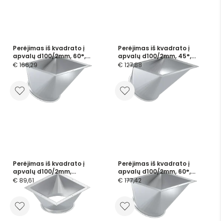
Perėjimas iš kvadrato į
Perėjimas iš kvadrato į
apvalų d100/2mm, 60°,
apvalų d100/2mm, 45°,
cinkuotas
cinkuotas
€ 166,29
€ 127,88
Perėjimas iš kvadrato į
Perėjimas iš kvadrato į
apvalų d100/2mm,
apvalų d100/2mm, 60°,
nerūdijančio plieno
nerūdijančio plieno
€ 89,61
€ 177,42