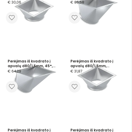
dažytas
€ 30,06
€ 85,58
Perėjimas iš kvadrato į
Perėjimas iš kvadrato į
apvalų d80/1,5mm, 45°,
apvalų d80/1,5mm,
dažytas
cinkuotas
€ 64,29
€ 31,87
Perėjimas iš kvadrato į
Perėjimas iš kvadrato į