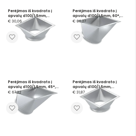
Perėjimas iš kvadrato į
Perėjimas iš kvadrato į
apvalų d100/1,5mm,
apvalų d100/1,5mm, 60°,
dažytas
dažytas
€ 30,06
€ 86,27
Perėjimas iš kvadrato į
Perėjimas iš kvadrato į
apvalų d100/1,5mm, 45°,
apvalų d100/1,5mm,
dažytas
cinkuotas
€ 67,22
€ 31,87