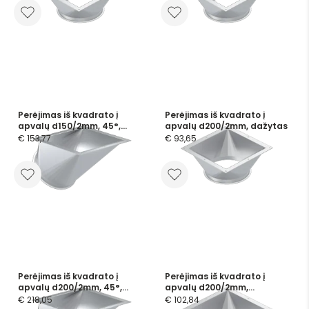
Perėjimas iš kvadrato į
Perėjimas iš kvadrato į
apvalų d150/2mm, 45°,
apvalų d200/2mm, dažytas
dažytas
€ 153,77
€ 93,65
Perėjimas iš kvadrato į
Perėjimas iš kvadrato į
apvalų d200/2mm, 45°,
apvalų d200/2mm,
dažytas
cinkuotas
€ 218,05
€ 102,84