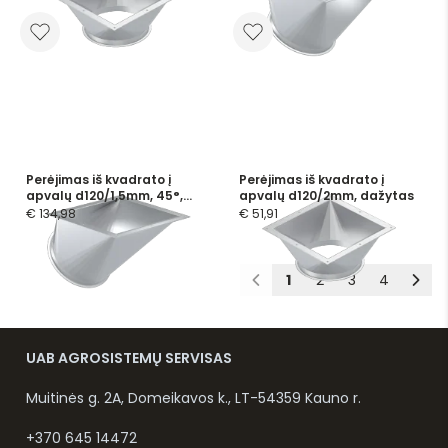
Perėjimas iš kvadrato į
Perėjimas iš kvadrato į
apvalų d120/1,5mm, 45°,
apvalų d120/2mm, dažytas
nerūdijančio plieno
€ 134,98
€ 51,91
1
2
3
4
UAB AGROSISTEMŲ SERVISAS
Muitinės g. 2A, Domeikavos k., LT-54359 Kauno r.
+370 645 14472