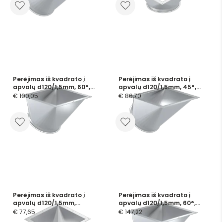
Perėjimas iš kvadrato į
Perėjimas iš kvadrato į
apvalų d120/1,5mm, 60°,
apvalų d120/1,5mm, 45°,
cinkuotas
cinkuotas
€ 100,05
€ 86,70
Perėjimas iš kvadrato į
Perėjimas iš kvadrato į
apvalų d120/1,5mm,
apvalų d120/1,5mm, 60°,
nerūdijančio plieno
nerūdijančio plieno
€ 77,65
€ 147,22