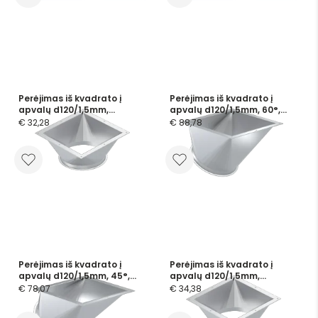
Perėjimas iš kvadrato į
Perėjimas iš kvadrato į
apvalų d120/1,5mm,
apvalų d120/1,5mm, 60°,
dažytas
dažytas
€ 32,28
€ 88,78
Perėjimas iš kvadrato į
Perėjimas iš kvadrato į
apvalų d120/1,5mm, 45°,
apvalų d120/1,5mm,
dažytas
cinkuotas
€ 78,07
€ 34,38