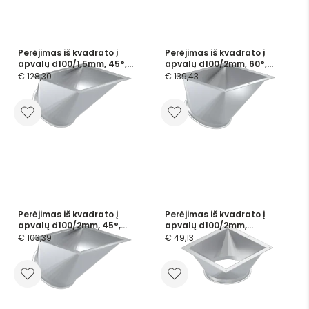
Perėjimas iš kvadrato į
Perėjimas iš kvadrato į
apvalų d100/1,5mm, 45°,
apvalų d100/2mm, 60°,
nerūdijančio plieno
dažytas
€ 128,30
€ 139,43
Perėjimas iš kvadrato į
Perėjimas iš kvadrato į
apvalų d100/2mm, 45°,
apvalų d100/2mm,
dažytas
cinkuotas
€ 103,39
€ 49,13