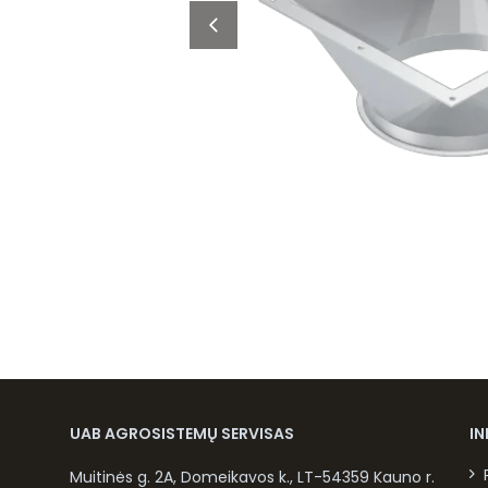
UAB AGROSISTEMŲ SERVISAS
I
Muitinės g. 2A, Domeikavos k., LT-54359 Kauno r.