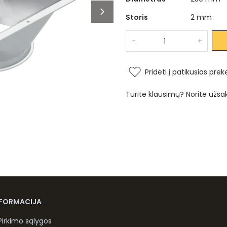
Storis
2 mm
-
+
Pridėti į patikusias prek
Turite klausimų? Norite užsa
NFORMACIJA
Pirkimo sąlygos