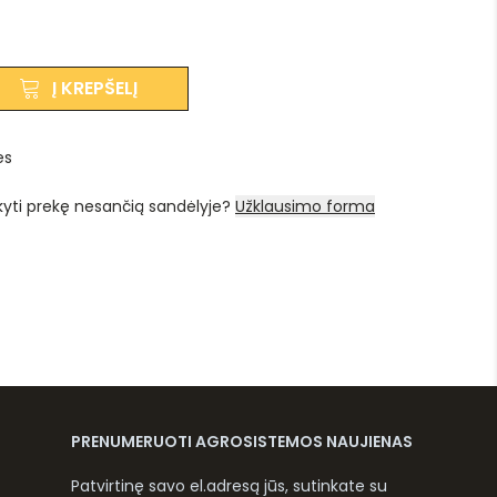
Į KREPŠELĮ
es
kyti prekę nesančią sandėlyje?
Užklausimo forma
PRENUMERUOTI AGROSISTEMOS NAUJIENAS
Patvirtinę savo el.adresą jūs, sutinkate su