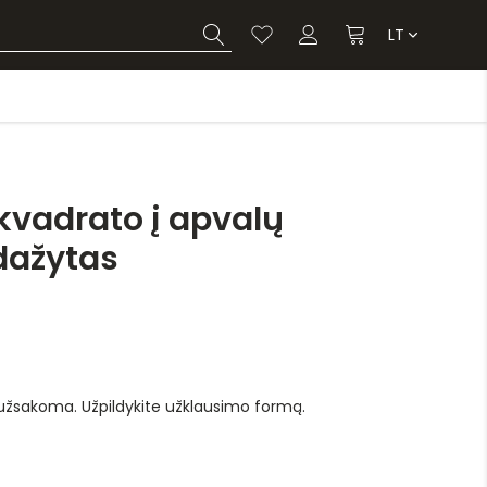
LT
kvadrato į apvalų
ažytas
 užsakoma. Užpildykite užklausimo formą.