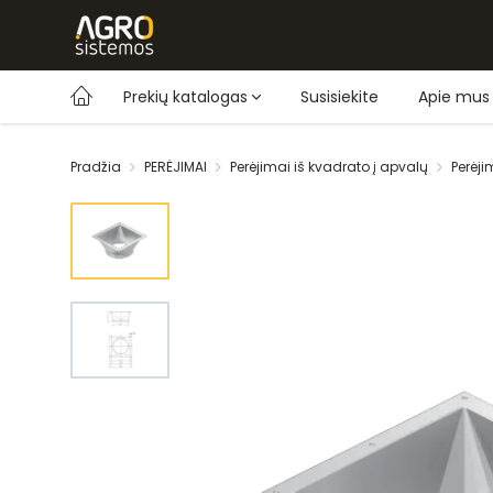
Prekių katalogas
Susisiekite
Apie mus
Pradžia
PERĖJIMAI
Perėjimai iš kvadrato į apvalų
Perėj