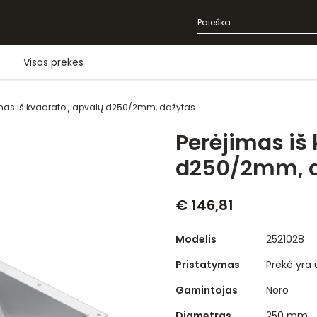
Visos prekės
imas iš kvadrato į apvalų d250/2mm, dažytas
Perėjimas iš 
d250/2mm, d
€ 146,81
Modelis
2521028
Pristatymas
Prekė yra
Gamintojas
Noro
Diametras
250 mm