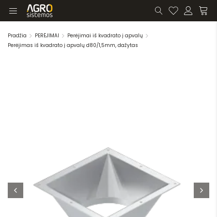
Pradžia
PERĖJIMAI
Perėjimai iš kvadrato į apvalų
Perėjimas iš kvadrato į apvalų d80/1,5mm, dažytas