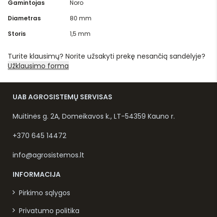
Gamintojas
Noro
Diametras
80 mm
Storis
1,5 mm
Turite klausimų? Norite užsakyti prekę nesančią sandėlyje?
Užklausimo forma
UAB AGROSISTEMŲ SERVISAS
Muitinės g. 2A, Domeikavos k., LT-54359 Kauno r.
+370 645 14472
info@agrosistemos.lt
INFORMACIJA
Pirkimo sąlygos
Privatumo politika