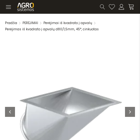
Pradžia
PERĖJIMAI
Perėjimai iš kvadrato į apvalų
Perėjimas iš kvadrato į apvalų d80/1,5mm, 45°, cinkuotas