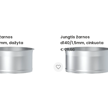
žarnos
Jungtis žarnos
5mm, dažyta
d140/1,5mm, cinkuota
€ 28,66