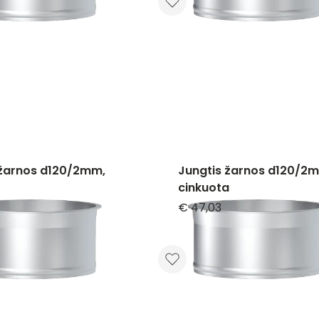
 žarnos d120/2mm,
Jungtis žarnos d120/2
cinkuota
€ 47,03