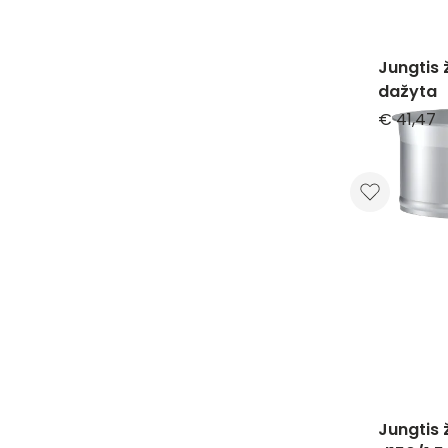
Jungtis
dažyta
€ 41,47
Jungtis 