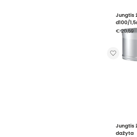
Jungtis 
d100/1,
€ 20,59
Jungtis
dažyta