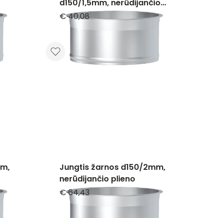
d150/1,5mm, nerūdijančio
plieno
€ 40,08
mm,
Jungtis žarnos d150/2mm,
nerūdijančio plieno
€ 64,43