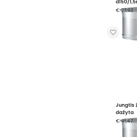
d150/1,
€ 23,93
Jungtis
dažyta
€ 41,47