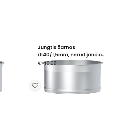
Jungtis žarnos
d140/1,5mm, nerūdijančio
plieno
€ 40,08