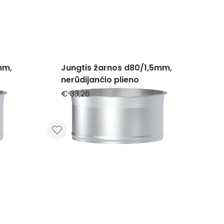
mm,
Jungtis žarnos d80/1,5mm,
nerūdijančio plieno
€ 33,26