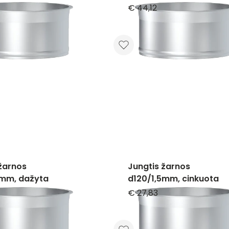
€ 44,12
žarnos
Jungtis žarnos
5mm, dažyta
d120/1,5mm, cinkuota
€ 27,83