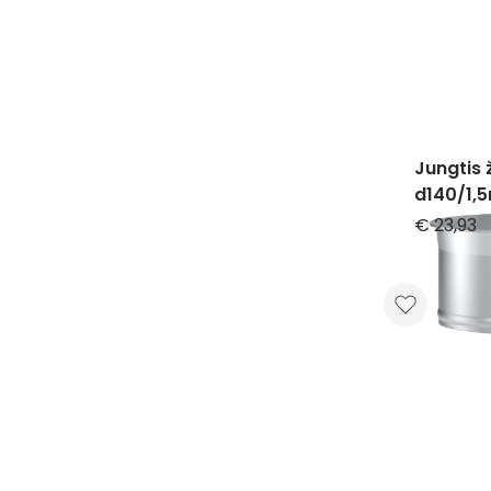
Jungtis 
d140/1,
€ 23,93