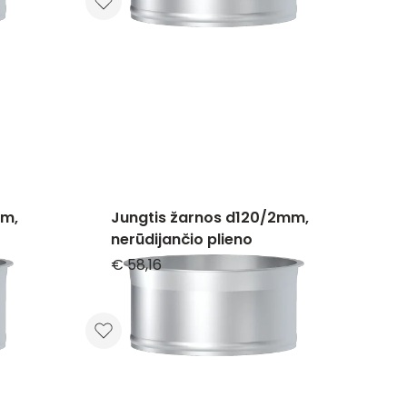
mm,
Jungtis žarnos d120/2mm,
nerūdijančio plieno
€ 58,16