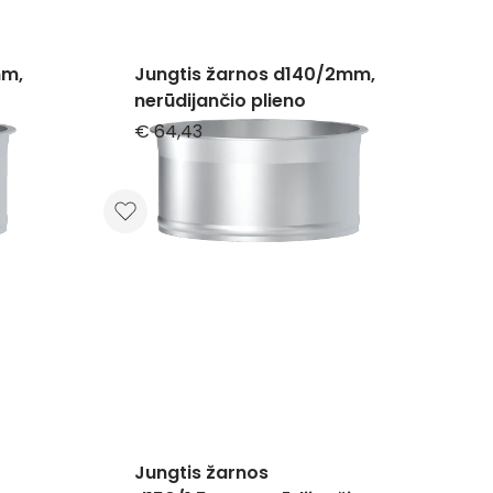
mm,
Jungtis žarnos d140/2mm,
nerūdijančio plieno
€ 64,43
Jungtis žarnos