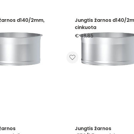
 žarnos d140/2mm,
Jungtis žarnos d140/2
cinkuota
€ 48,85
žarnos
Jungtis žarnos