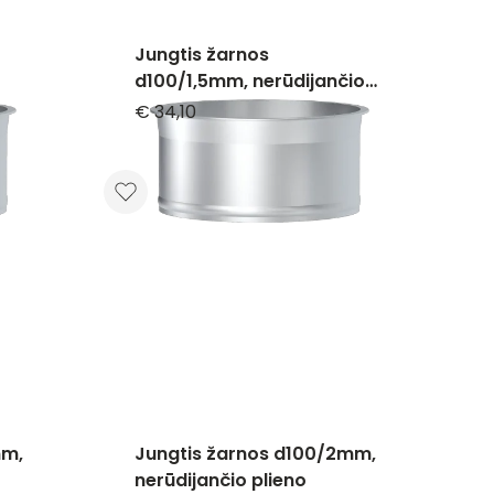
Jungtis žarnos
d100/1,5mm, nerūdijančio
plieno
€ 34,10
mm,
Jungtis žarnos d100/2mm,
nerūdijančio plieno