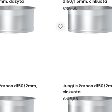
5mm, dažyta
d150/1,5mm, cinkuota
€ 28,66
 žarnos d150/2mm,
Jungtis žarnos d150/2
cinkuota
€ 48,85