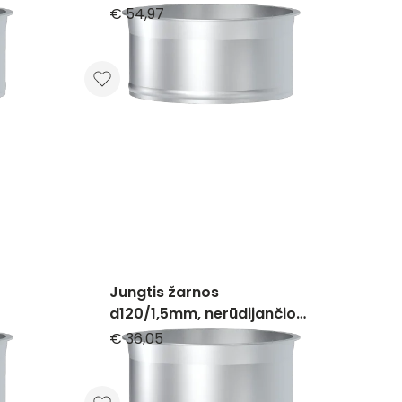
€ 54,97
Jungtis žarnos
d120/1,5mm, nerūdijančio
plieno
€ 36,05