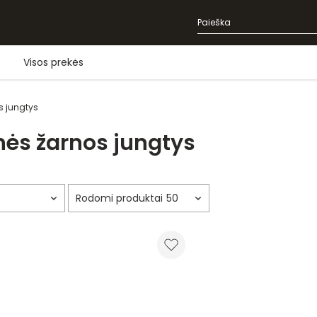
Visos prekės
s jungtys
nės žarnos jungtys
50