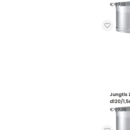
€ 37,01
Jungtis 
d120/1,
€ 22,26