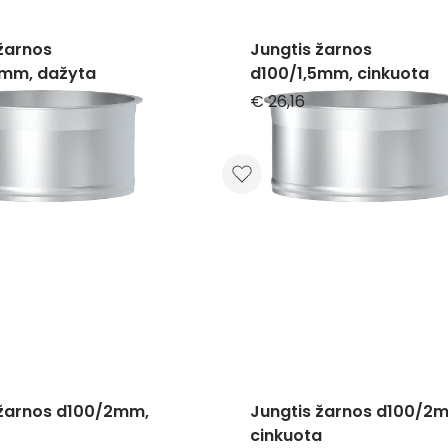
žarnos
Jungtis žarnos
5mm, dažyta
d100/1,5mm, cinkuota
€ 26,16
 žarnos d100/2mm,
Jungtis žarnos d100/2
cinkuota