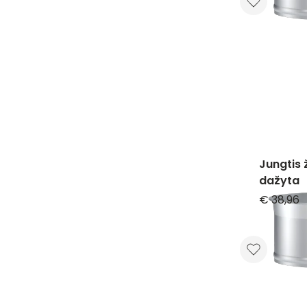
Jungtis
dažyta
€ 38,96