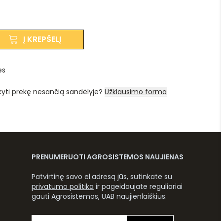
Į KREPŠELĮ
es
kyti prekę nesančią sandėlyje?
Užklausimo forma
PRENUMERUOTI AGROSISTEMOS NAUJIENAS
Patvirtinę savo el.adresą jūs, sutinkate su
privatumo politika
ir pageidaujate reguliariai
gauti Agrosistemos, UAB naujienlaiškius.