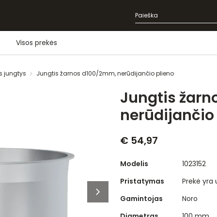
Visos prekės
s jungtys
Jungtis žarnos d100/2mm, nerūdijančio plieno
Jungtis žar
nerūdijančio
€ 54,97
Modelis
1023152
Pristatymas
Prekė yra
Gamintojas
Noro
Diametras
100 mm