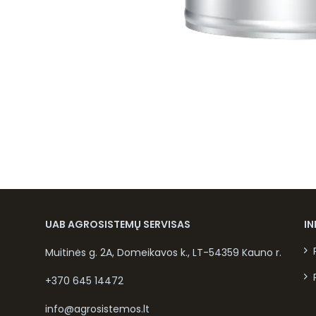
UAB AGROSISTEMŲ SERVISAS
I
Muitinės g. 2A, Domeikavos k., LT-54359 Kauno r.
+370 645 14472
info@agrosistemos.lt