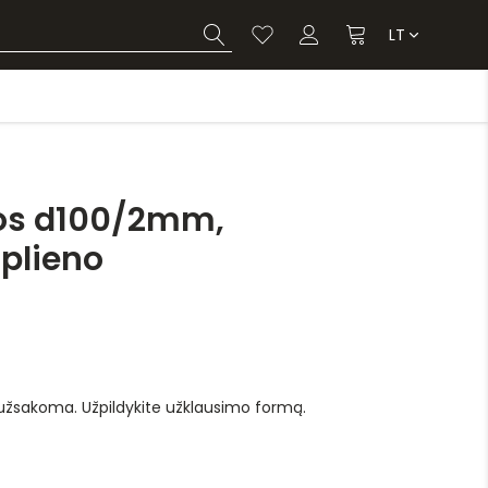
LT
nos d100/2mm,
 plieno
 užsakoma. Užpildykite užklausimo formą.