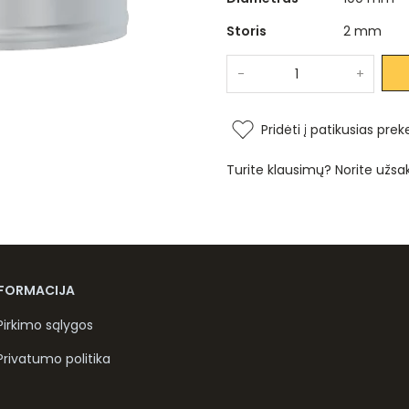
Storis
2 mm
-
+
Pridėti į patikusias prek
Turite klausimų? Norite užsa
NFORMACIJA
Pirkimo sąlygos
Privatumo politika