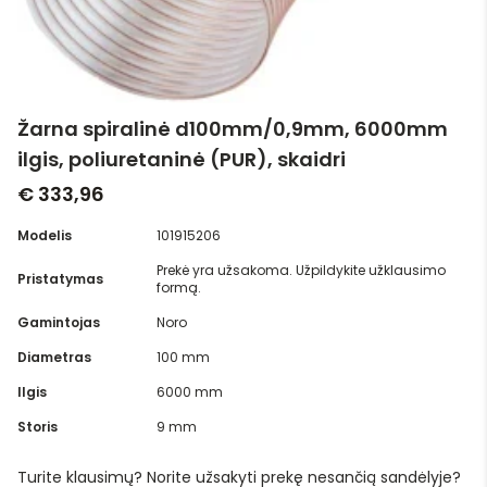
Žarna spiralinė d100mm/0,9mm, 6000mm
ilgis, poliuretaninė (PUR), skaidri
€ 333,96
Modelis
101915206
Prekė yra užsakoma. Užpildykite užklausimo
Pristatymas
formą.
Gamintojas
Noro
Diametras
100 mm
Ilgis
6000 mm
Storis
9 mm
Turite klausimų? Norite užsakyti prekę nesančią sandėlyje?