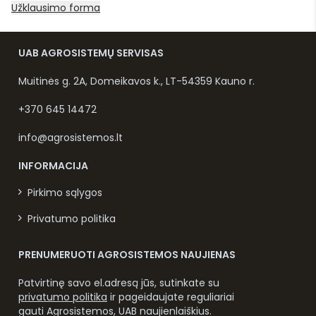
Užklausimo forma
UAB AGROSISTEMŲ SERVISAS
Muitinės g. 2A, Domeikavos k., LT-54359 Kauno r.
+370 645 14472
info@agrosistemos.lt
INFORMACIJA
Pirkimo sąlygos
Privatumo politika
PRENUMERUOTI AGROSISTEMOS NAUJIENAS
Patvirtinę savo el.adresą jūs, sutinkate su
privatumo politika
ir pageidaujate reguliariai
gauti Agrosistemos, UAB naujienlaiškius.