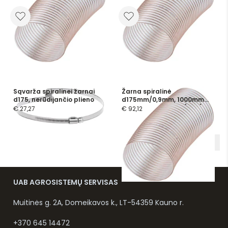
Sąvarža spiralinei žarnai
Žarna spiralinė
d175, nerūdijančio plieno
d175mm/0,9mm, 1000mm
ilgis, poliuretaninė (PUR),
€ 27,27
€ 92,12
skaidri
1
2
3
UAB AGROSISTEMŲ SERVISAS
Muitinės g. 2A, Domeikavos k., LT-54359 Kauno r.
+370 645 14472