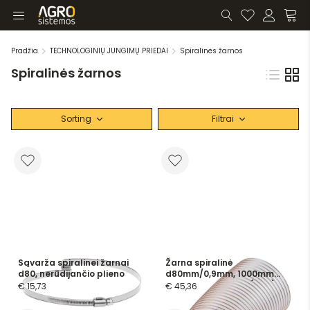
Pradžia
TECHNOLOGINIŲ JUNGIMŲ PRIEDAI
Spiralinės žarnos
Spiralinės žarnos
Sorting
Filtrai
Sąvarža spiralinei žarnai
Žarna spiralinė
d80, nerūdijančio plieno
d80mm/0,9mm, 1000mm
ilgis, poliuretaninė (PUR),
€ 15,73
€ 45,36
skaidri