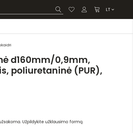
LT
skaidri
linė d160mm/0,9mm,
s, poliuretaninė (PUR),
 užsakoma. Užpildykite užklausimo formą.