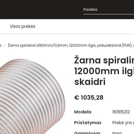
Visos prekės
s
Žarna spiralinė d160mm/0,9mm, 12000mm ilgis, poliuretaninė (PUR), 
Žarna spira
12000mm ilgi
skaidri
€ 1035,28
Modelis
161915212
Pristatymas
Prekė yra
Gamintojas
Noro