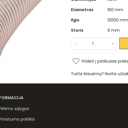
Diametras
160 mm
Ilgis
12000 m
Storis
9 mm
-
+
Pridėti į patikusias prek
Turite klausimų? Norite užsa
NFORMACIJA
Pirkimo sąlygos
Privatumo politika