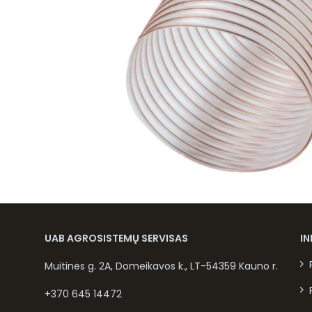
UAB AGROSISTEMŲ SERVISAS
I
Muitinės g. 2A, Domeikavos k., LT-54359 Kauno r.
+370 645 14472