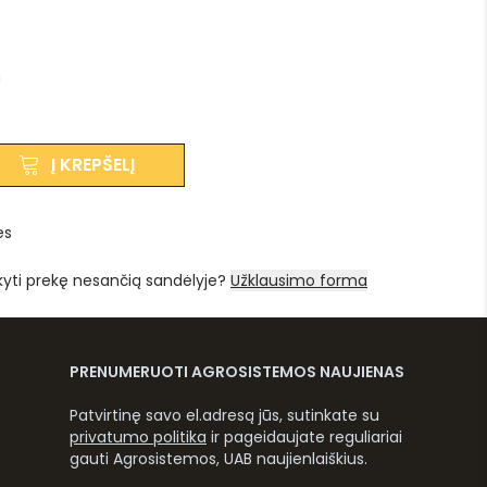
m
Į KREPŠELĮ
es
kyti prekę nesančią sandėlyje?
Užklausimo forma
PRENUMERUOTI AGROSISTEMOS NAUJIENAS
Patvirtinę savo el.adresą jūs, sutinkate su
privatumo politika
ir pageidaujate reguliariai
gauti Agrosistemos, UAB naujienlaiškius.