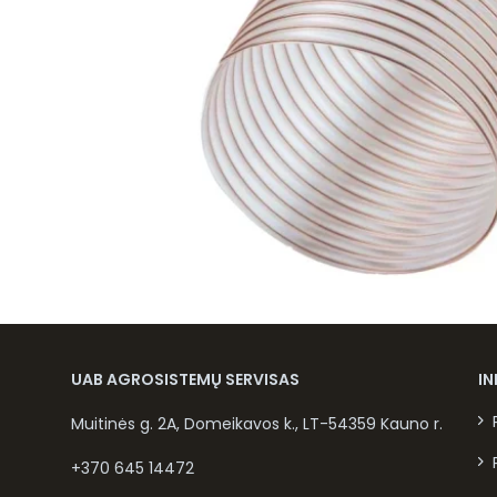
UAB AGROSISTEMŲ SERVISAS
I
Muitinės g. 2A, Domeikavos k., LT-54359 Kauno r.
+370 645 14472