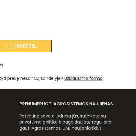
Į KREPŠELĮ
es
kyti prekę nesančią sandėlyje?
Užklausimo forma
PRENUMERUOTI AGROSISTEMOS NAUJIENAS
Patvirtinę savo el.adresą jūs, sutinkate su
privatumo politika
ir pageidaujate reguliariai
gauti Agrosistemos, UAB naujienlaiškius.