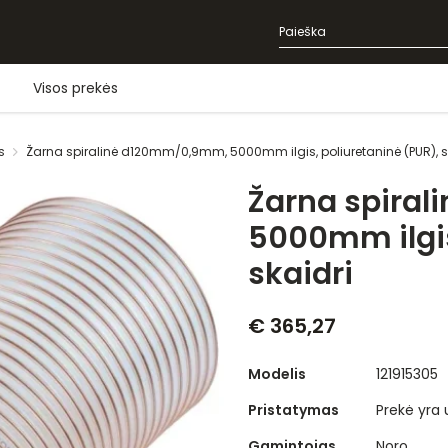
Visos prekės
s
Žarna spiralinė d120mm/0,9mm, 5000mm ilgis, poliuretaninė (PUR), s
Žarna spira
5000mm ilgis
skaidri
€ 365,27
Modelis
121915305
Pristatymas
Prekė yra
Gamintojas
Noro