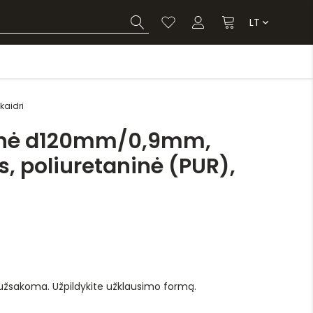
LT
kaidri
linė d120mm/0,9mm,
, poliuretaninė (PUR),
 užsakoma. Užpildykite užklausimo formą.