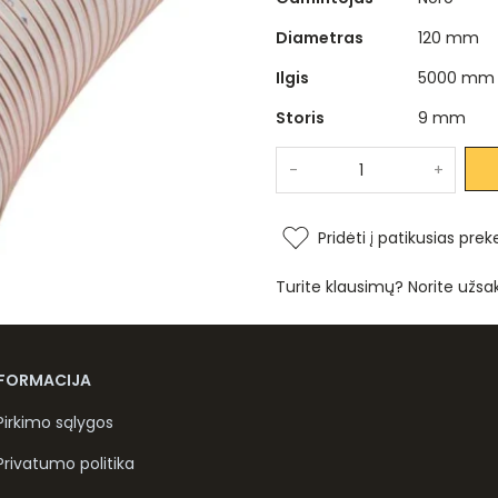
Diametras
120 mm
Ilgis
5000 mm
Storis
9 mm
-
+
Pridėti į patikusias prek
Turite klausimų? Norite užsa
NFORMACIJA
Pirkimo sąlygos
Privatumo politika