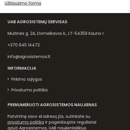
Užklausimo forma
UAB AGROSISTEMŲ SERVISAS
Muitinės g. 2A, Domeikavos k., LT-54359 Kauno r.
+370 645 14472
info@agrosistemos.lt
INFORMACIJA
Pirkimo sąlygos
Privatumo politika
PRENUMERUOTI AGROSISTEMOS NAUJIENAS
Patvirtinę savo el.adresą jūs, sutinkate su
privatumo politika
ir pageidaujate reguliariai
gauti Agrosistemos, UAB naujienlaiškius.