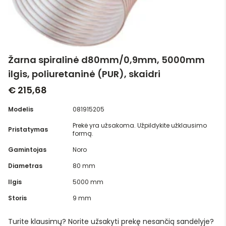
Žarna spiralinė d80mm/0,9mm, 5000mm
ilgis, poliuretaninė (PUR), skaidri
€ 215,68
Modelis
081915205
Prekė yra užsakoma. Užpildykite užklausimo
Pristatymas
formą.
Gamintojas
Noro
Diametras
80 mm
Ilgis
5000 mm
Storis
9 mm
Turite klausimų? Norite užsakyti prekę nesančią sandėlyje?